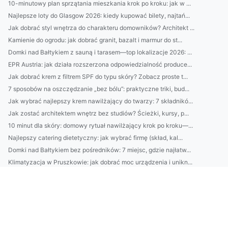
10-minutowy plan sprzątania mieszkania krok po kroku: jak w ...
Najlepsze loty do Glasgow 2026: kiedy kupować bilety, najtań...
Jak dobrać styl wnętrza do charakteru domowników? Architekt ...
Kamienie do ogrodu: jak dobrać granit, bazalt i marmur do st...
Domki nad Bałtykiem z sauną i tarasem—top lokalizacje 2026: ...
EPR Austria: jak działa rozszerzona odpowiedzialność produce...
Jak dobrać krem z filtrem SPF do typu skóry? Zobacz proste t...
7 sposobów na oszczędzanie „bez bólu”: praktyczne triki, bud...
Jak wybrać najlepszy krem nawilżający do twarzy: 7 składnikó...
Jak zostać architektem wnętrz bez studiów? Ścieżki, kursy, p...
10 minut dla skóry: domowy rytuał nawilżający krok po kroku—...
Najlepszy catering dietetyczny: jak wybrać firmę (skład, kal...
Domki nad Bałtykiem bez pośredników: 7 miejsc, gdzie najłatw...
Klimatyzacja w Pruszkowie: jak dobrać moc urządzenia i unikn...
2) BDO Chorwacja wymagania prawne: najważniejsze obowiązki p...
Catering dietetyczny: jak dobrać dietę do celu (redukcja, ma...
10 sposobów na oszczędzanie bez wyrzeczeń: budżet domowy, au...
Domki nad Bałtykiem: kompletny przewodnik wynajmu — najlepsz...
BDO Portugalia: jakie usługi oferuje BDO w Portugalii dla po...