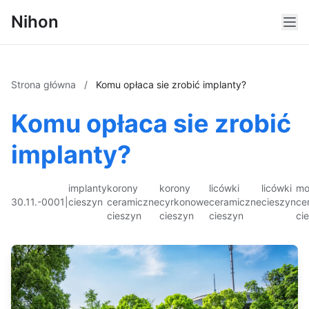
Nihon
Strona główna
/
Komu opłaca sie zrobić implanty?
Komu opłaca sie zrobić
implanty?
implanty
korony
korony
licówki
licówki
mo
30.11.-0001
|
cieszyn
ceramiczne
cyrkonowe
ceramiczne
cieszyn
ce
cieszyn
cieszyn
cieszyn
ci