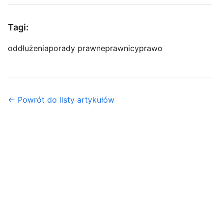
Tagi:
oddłużenia
porady prawne
prawnicy
prawo
← Powrót do listy artykułów