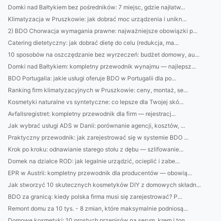
Domki nad Bałtykiem bez pośredników: 7 miejsc, gdzie najłatw...
Klimatyzacja w Pruszkowie: jak dobrać moc urządzenia i unikn...
2) BDO Chorwacja wymagania prawne: najważniejsze obowiązki p...
Catering dietetyczny: jak dobrać dietę do celu (redukcja, ma...
10 sposobów na oszczędzanie bez wyrzeczeń: budżet domowy, au...
Domki nad Bałtykiem: kompletny przewodnik wynajmu — najlepsz...
BDO Portugalia: jakie usługi oferuje BDO w Portugalii dla po...
Ranking firm klimatyzacyjnych w Pruszkowie: ceny, montaż, se...
Kosmetyki naturalne vs syntetyczne: co lepsze dla Twojej skó...
Avfallsregistret: kompletny przewodnik dla firm — rejestracj...
Jak wybrać usługi ADS w Danii: porównanie agencji, kosztów, ...
Praktyczny przewodnik: jak zarejestrować się w systemie BDO ...
Krok po kroku: odnawianie starego stołu z dębu — szlifowanie...
Domek na działce ROD: jak legalnie urządzić, ocieplić i zabe...
EPR w Austrii: kompletny przewodnik dla producentów — obowią...
Jak stworzyć 10 skutecznych kosmetyków DIY z domowych składn...
BDO za granicą: kiedy polska firma musi się zarejestrować? P...
Remont domu za 10 tys. - 8 zmian, które maksymalnie podniosą...
Domowe kosmetyki: 10 prostych przepisów na serum, krem i ton...