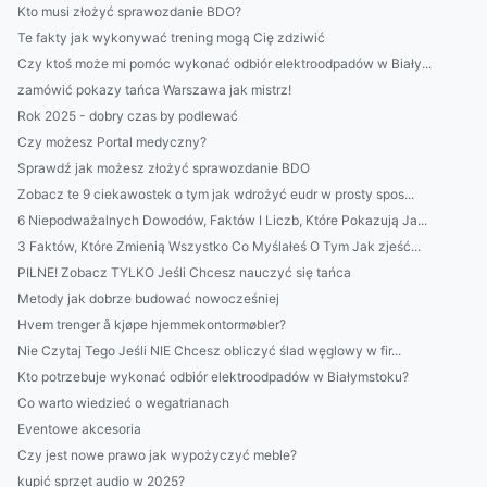
Kto musi złożyć sprawozdanie BDO?
Te fakty jak wykonywać trening mogą Cię zdziwić
Czy ktoś może mi pomóc wykonać odbiór elektroodpadów w Biały...
zamówić pokazy tańca Warszawa jak mistrz!
Rok 2025 - dobry czas by podlewać
Czy możesz Portal medyczny?
Sprawdź jak możesz złożyć sprawozdanie BDO
Zobacz te 9 ciekawostek o tym jak wdrożyć eudr w prosty spos...
6 Niepodważalnych Dowodów, Faktów I Liczb, Które Pokazują Ja...
3 Faktów, Które Zmienią Wszystko Co Myślałeś O Tym Jak zjeść...
PILNE! Zobacz TYLKO Jeśli Chcesz nauczyć się tańca
Metody jak dobrze budować nowocześniej
Hvem trenger å kjøpe hjemmekontormøbler?
Nie Czytaj Tego Jeśli NIE Chcesz obliczyć ślad węglowy w fir...
Kto potrzebuje wykonać odbiór elektroodpadów w Białymstoku?
Co warto wiedzieć o wegatrianach
Eventowe akcesoria
Czy jest nowe prawo jak wypożyczyć meble?
kupić sprzęt audio w 2025?