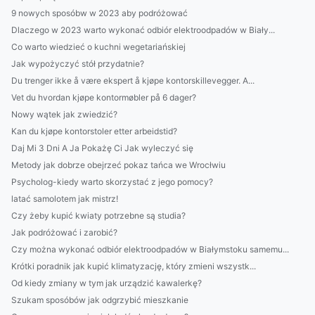
9 nowych sposóbw w 2023 aby podróżować
Dlaczego w 2023 warto wykonać odbiór elektroodpadów w Biały...
Co warto wiedzieć o kuchni wegetariańskiej
Jak wypożyczyć stół przydatnie?
Du trenger ikke å være ekspert å kjøpe kontorskillevegger. A...
Vet du hvordan kjøpe kontormøbler på 6 dager?
Nowy wątek jak zwiedzić?
Kan du kjøpe kontorstoler etter arbeidstid?
Daj Mi 3 Dni A Ja Pokażę Ci Jak wyleczyć się
Metody jak dobrze obejrzeć pokaz tańca we Wrocłwiu
Psycholog-kiedy warto skorzystać z jego pomocy?
latać samolotem jak mistrz!
Czy żeby kupić kwiaty potrzebne są studia?
Jak podróżować i zarobić?
Czy można wykonać odbiór elektroodpadów w Białymstoku samemu...
Krótki poradnik jak kupić klimatyzację, który zmieni wszystk...
Od kiedy zmiany w tym jak urządzić kawalerkę?
Szukam sposóbów jak odgrzybić mieszkanie