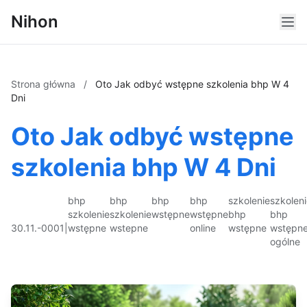
Nihon
Strona główna
/
Oto Jak odbyć wstępne szkolenia bhp W 4
Dni
Oto Jak odbyć wstępne
szkolenia bhp W 4 Dni
bhp
bhp
bhp
bhp
szkolenie
szkolen
szkolenie
szkolenie
wstępne
wstępne
bhp
bhp
30.11.-0001
|
wstępne
wstepne
online
wstępne
wstępn
ogólne