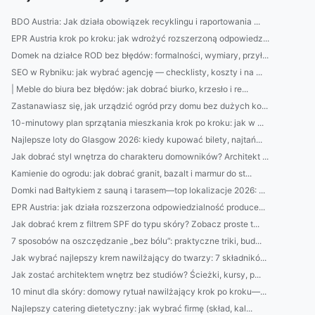
BDO Austria: Jak działa obowiązek recyklingu i raportowania ...
EPR Austria krok po kroku: jak wdrożyć rozszerzoną odpowiedz...
Domek na działce ROD bez błędów: formalności, wymiary, przył...
SEO w Rybniku: jak wybrać agencję — checklisty, koszty i na ...
| Meble do biura bez błędów: jak dobrać biurko, krzesło i re...
Zastanawiasz się, jak urządzić ogród przy domu bez dużych ko...
10-minutowy plan sprzątania mieszkania krok po kroku: jak w ...
Najlepsze loty do Glasgow 2026: kiedy kupować bilety, najtań...
Jak dobrać styl wnętrza do charakteru domowników? Architekt ...
Kamienie do ogrodu: jak dobrać granit, bazalt i marmur do st...
Domki nad Bałtykiem z sauną i tarasem—top lokalizacje 2026: ...
EPR Austria: jak działa rozszerzona odpowiedzialność produce...
Jak dobrać krem z filtrem SPF do typu skóry? Zobacz proste t...
7 sposobów na oszczędzanie „bez bólu”: praktyczne triki, bud...
Jak wybrać najlepszy krem nawilżający do twarzy: 7 składnikó...
Jak zostać architektem wnętrz bez studiów? Ścieżki, kursy, p...
10 minut dla skóry: domowy rytuał nawilżający krok po kroku—...
Najlepszy catering dietetyczny: jak wybrać firmę (skład, kal...