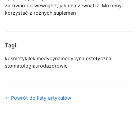
zarówno od wewnątrz, jak i na zewnątrz. Możemy
korzystać z różnych suplemen
Tagi:
kosmetyki
leki
medycyna
medycyna estetyczna
stomatologia
uroda
zdrowie
← Powrót do listy artykułów