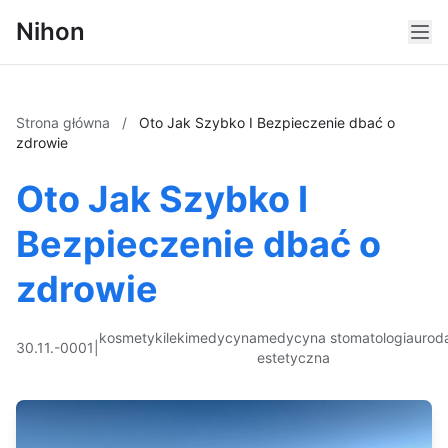
Nihon
Strona główna
/
Oto Jak Szybko I Bezpieczenie dbać o
zdrowie
Oto Jak Szybko I
Bezpieczenie dbać o
zdrowie
kosmetyki
leki
medycyna
medycyna
stomatologia
urod
30.11.-0001
|
estetyczna