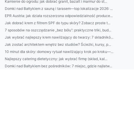
Kamienie do ogrodu: jak dobrać granit, bazalt i marmur do st...
Domki nad Bałtykiem z sauną i tarasem—top lokalizacje 2026: ...
EPR Austria: jak działa rozszerzona odpowiedzialność produce...
Jak dobrać krem z filtrem SPF do typu skóry? Zobacz proste t...
7 sposobów na oszczędzanie „bez bólu”: praktyczne triki, bud...
Jak wybrać najlepszy krem nawilżający do twarzy: 7 składnikó...
Jak zostać architektem wnętrz bez studiów? Ścieżki, kursy, p...
10 minut dla skóry: domowy rytuał nawilżający krok po kroku—...
Najlepszy catering dietetyczny: jak wybrać firmę (skład, kal...
Domki nad Bałtykiem bez pośredników: 7 miejsc, gdzie najłatw...
Klimatyzacja w Pruszkowie: jak dobrać moc urządzenia i unikn...
2) BDO Chorwacja wymagania prawne: najważniejsze obowiązki p...
Catering dietetyczny: jak dobrać dietę do celu (redukcja, ma...
10 sposobów na oszczędzanie bez wyrzeczeń: budżet domowy, au...
Domki nad Bałtykiem: kompletny przewodnik wynajmu — najlepsz...
BDO Portugalia: jakie usługi oferuje BDO w Portugalii dla po...
Ranking firm klimatyzacyjnych w Pruszkowie: ceny, montaż, se...
Kosmetyki naturalne vs syntetyczne: co lepsze dla Twojej skó...
Avfallsregistret: kompletny przewodnik dla firm — rejestracj...