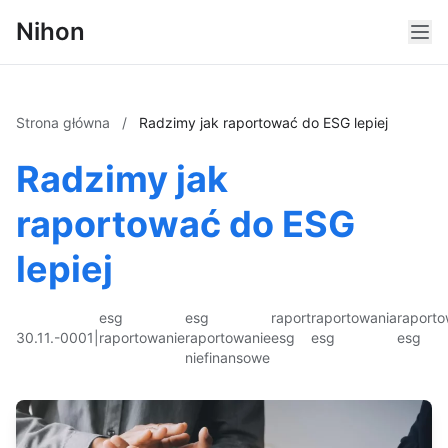
Nihon
Strona główna
/
Radzimy jak raportować do ESG lepiej
Radzimy jak
raportować do ESG
lepiej
esg
esg
raport
raportowania
raporto
30.11.-0001
|
raportowanie
raportowanie
esg
esg
esg
niefinansowe