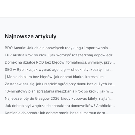
Najnowsze artykuły
BDO Austria: Jak działa obowiązek recyklingu i raportowania ...
EPR Austria krok po kroku: jak wdrożyć rozszerzoną odpowiedz...
Domek na działce ROD bez błędów: formalności, wymiary, przył...
SEO w Rybniku: jak wybrać agencję — checklisty, koszty i na ...
| Meble do biura bez błędów: jak dobrać biurko, krzesło i re...
Zastanawiasz się, jak urządzić ogród przy domu bez dużych ko...
10-minutowy plan sprzątania mieszkania krok po kroku: jak w ...
Najlepsze loty do Glasgow 2026: kiedy kupować bilety, najtań...
Jak dobrać styl wnętrza do charakteru domowników? Architekt ...
Kamienie do ogrodu: jak dobrać granit, bazalt i marmur do st...
Domki nad Bałtykiem z sauną i tarasem—top lokalizacje 2026: ...
EPR Austria: jak działa rozszerzona odpowiedzialność produce...
Jak dobrać krem z filtrem SPF do typu skóry? Zobacz proste t...