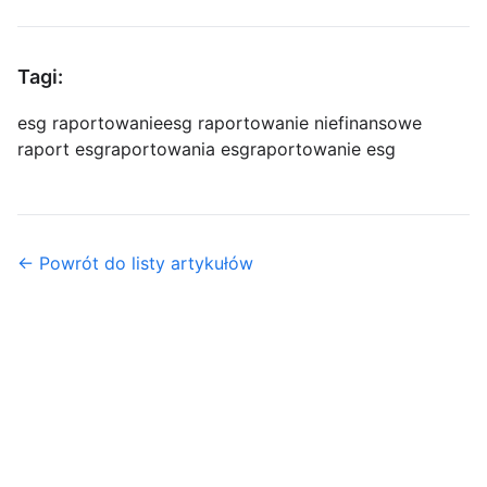
Tagi:
esg raportowanie
esg raportowanie niefinansowe
raport esg
raportowania esg
raportowanie esg
← Powrót do listy artykułów