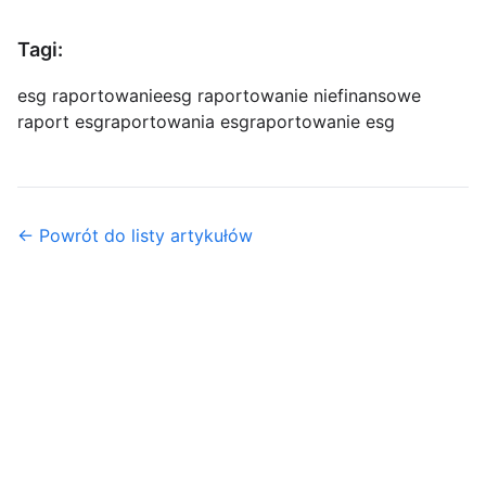
Tagi:
esg raportowanie
esg raportowanie niefinansowe
raport esg
raportowania esg
raportowanie esg
← Powrót do listy artykułów