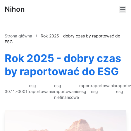
Nihon
Strona główna
/
Rok 2025 - dobry czas by raportować do
ESG
Rok 2025 - dobry czas
by raportować do ESG
esg
esg
raport
raportowania
raporto
30.11.-0001
|
raportowanie
raportowanie
esg
esg
esg
niefinansowe