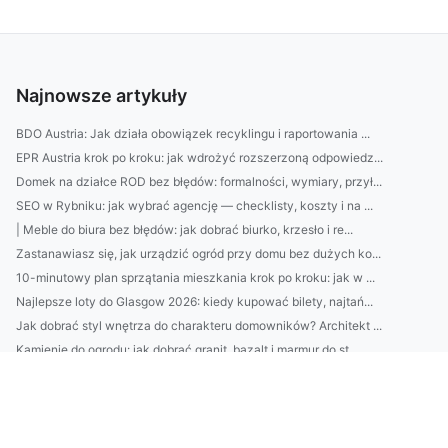
Najnowsze artykuły
BDO Austria: Jak działa obowiązek recyklingu i raportowania ...
EPR Austria krok po kroku: jak wdrożyć rozszerzoną odpowiedz...
Domek na działce ROD bez błędów: formalności, wymiary, przył...
SEO w Rybniku: jak wybrać agencję — checklisty, koszty i na ...
| Meble do biura bez błędów: jak dobrać biurko, krzesło i re...
Zastanawiasz się, jak urządzić ogród przy domu bez dużych ko...
10-minutowy plan sprzątania mieszkania krok po kroku: jak w ...
Najlepsze loty do Glasgow 2026: kiedy kupować bilety, najtań...
Jak dobrać styl wnętrza do charakteru domowników? Architekt ...
Kamienie do ogrodu: jak dobrać granit, bazalt i marmur do st...
Domki nad Bałtykiem z sauną i tarasem—top lokalizacje 2026: ...
EPR Austria: jak działa rozszerzona odpowiedzialność produce...
Jak dobrać krem z filtrem SPF do typu skóry? Zobacz proste t...
7 sposobów na oszczędzanie „bez bólu”: praktyczne triki, bud...