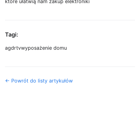
które ułatwią nam zakup elektroniki
Tagi:
agd
rtv
wyposażenie domu
← Powrót do listy artykułów