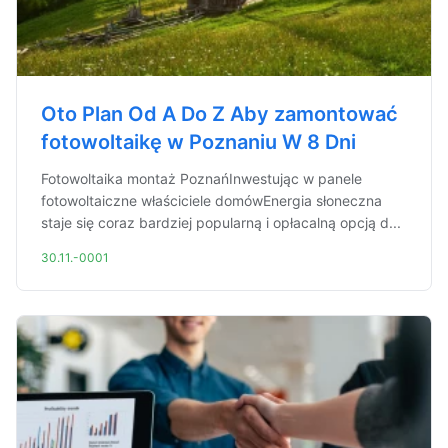
Oto Plan Od A Do Z Aby zamontować
fotowoltaikę w Poznaniu W 8 Dni
Fotowoltaika montaż PoznańInwestując w panele
fotowoltaiczne właściciele domówEnergia słoneczna
staje się coraz bardziej popularną i opłacalną opcją d...
30.11.-0001