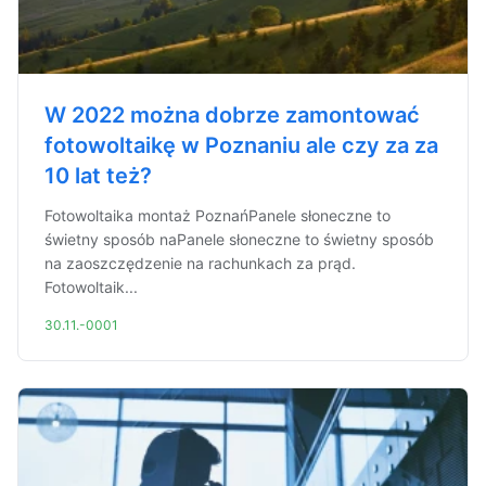
W 2022 można dobrze zamontować
fotowoltaikę w Poznaniu ale czy za za
10 lat też?
Fotowoltaika montaż PoznańPanele słoneczne to
świetny sposób naPanele słoneczne to świetny sposób
na zaoszczędzenie na rachunkach za prąd.
Fotowoltaik...
30.11.-0001