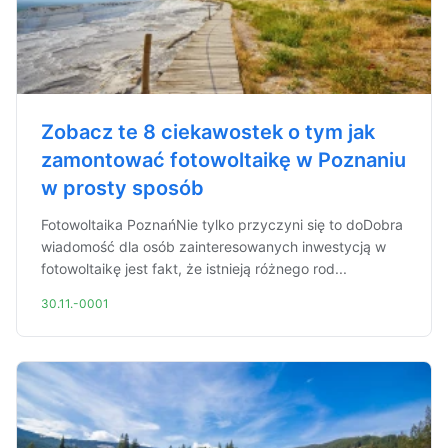
Zobacz te 8 ciekawostek o tym jak
zamontować fotowoltaikę w Poznaniu
w prosty sposób
Fotowoltaika PoznańNie tylko przyczyni się to doDobra
wiadomość dla osób zainteresowanych inwestycją w
fotowoltaikę jest fakt, że istnieją różnego rod...
30.11.-0001