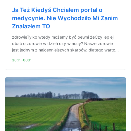
Ja Też Kiedyś Chciałem portal o
medycynie. Nie Wychodziło Mi Zanim
Znalazłem TO
zdrowieTylko wtedy możemy być pewni żeCzy lepiej
dbać o zdrowie w dzień czy w nocy? Nasze zdrowie
jest jednym z najcenniejszych skarbów, dlatego warto...
30.11.-0001