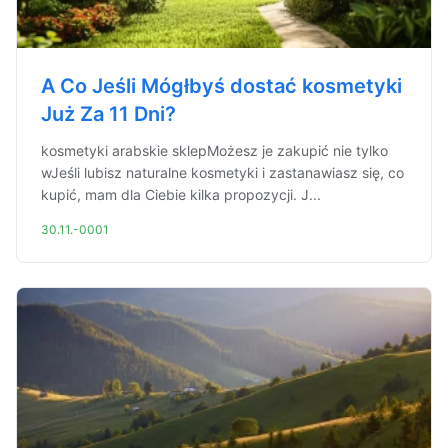
A Co Jeśli Mógłbyś dostać kosmetyki
Już Za 11 Dni?
kosmetyki arabskie sklepMożesz je zakupić nie tylko
wJeśli lubisz naturalne kosmetyki i zastanawiasz się, co
kupić, mam dla Ciebie kilka propozycji. J...
30.11.-0001