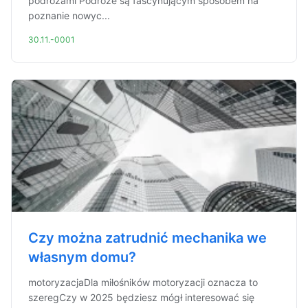
podróżami Podróże są fascynującym sposobem na
poznanie nowyc...
30.11.-0001
Czy można zatrudnić mechanika we
własnym domu?
motoryzacjaDla miłośników motoryzacji oznacza to
szeregCzy w 2025 będziesz mógł interesować się