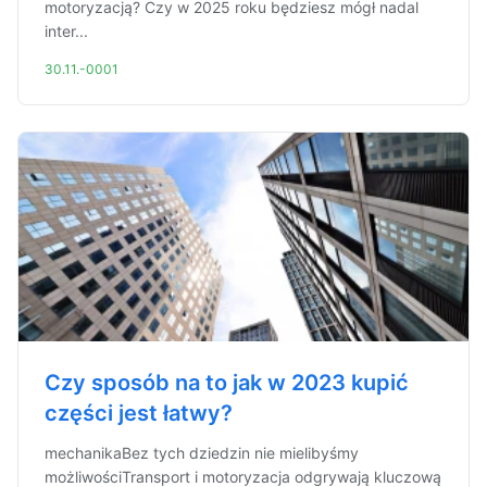
motoryzacją? Czy w 2025 roku będziesz mógł nadal
inter...
30.11.-0001
Czy sposób na to jak w 2023 kupić
części jest łatwy?
mechanikaBez tych dziedzin nie mielibyśmy
możliwościTransport i motoryzacja odgrywają kluczową