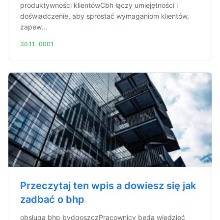
produktywności klientówCbh łączy umiejętności i
doświadczenie, aby sprostać wymaganiom klientów,
zapew...
30.11.-0001
Przeczytaj ten wpis a dowiesz się jak
zadbać o bhp
obsługa bhp bydgoszczPracownicy będą wiedzieć