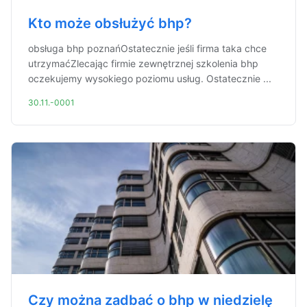
Kto może obsłużyć bhp?
obsługa bhp poznańOstatecznie jeśli firma taka chce
utrzymaćZlecając firmie zewnętrznej szkolenia bhp
oczekujemy wysokiego poziomu usług. Ostatecznie ...
30.11.-0001
Czy można zadbać o bhp w niedzielę