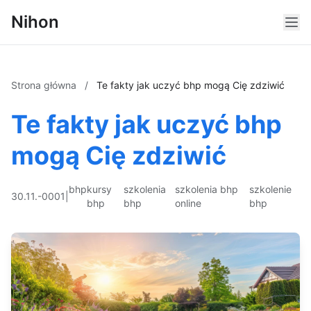
Nihon
Strona główna
/
Te fakty jak uczyć bhp mogą Cię zdziwić
Te fakty jak uczyć bhp
mogą Cię zdziwić
bhp
kursy
szkolenia
szkolenia bhp
szkolenie
30.11.-0001
|
bhp
bhp
online
bhp