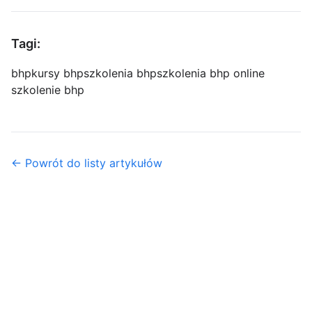
Tagi:
bhp
kursy bhp
szkolenia bhp
szkolenia bhp online
szkolenie bhp
← Powrót do listy artykułów