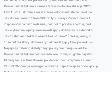
Kamienie do ogrodu: jak dobrać granit, bazalt i marmur do st...
Domki nad Bałtykiem z sauną i tarasem—top lokalizacje 2026: ...
EPR Austria: jak działa rozszerzona odpowiedzialność produce...
Jak dobrać krem z filtrem SPF do typu skóry? Zobacz proste t...
7 sposobów na oszczędzanie „bez bólu”: praktyczne triki, bud...
Jak wybrać najlepszy krem nawilżający do twarzy: 7 składnikó...
Jak zostać architektem wnętrz bez studiów? Ścieżki, kursy, p...
10 minut dla skóry: domowy rytuał nawilżający krok po kroku—...
Najlepszy catering dietetyczny: jak wybrać firmę (skład, kal...
Domki nad Bałtykiem bez pośredników: 7 miejsc, gdzie najłatw...
Klimatyzacja w Pruszkowie: jak dobrać moc urządzenia i unikn...
2) BDO Chorwacja wymagania prawne: najważniejsze obowiązki p...
Catering dietetyczny: jak dobrać dietę do celu (redukcja, ma...
10 sposobów na oszczędzanie bez wyrzeczeń: budżet domowy, au...
Domki nad Bałtykiem: kompletny przewodnik wynajmu — najlepsz...
BDO Portugalia: jakie usługi oferuje BDO w Portugalii dla po...
Ranking firm klimatyzacyjnych w Pruszkowie: ceny, montaż, se...
Kosmetyki naturalne vs syntetyczne: co lepsze dla Twojej skó...
Avfallsregistret: kompletny przewodnik dla firm — rejestracj...