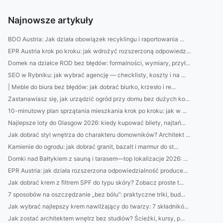
Najnowsze artykuły
BDO Austria: Jak działa obowiązek recyklingu i raportowania ...
EPR Austria krok po kroku: jak wdrożyć rozszerzoną odpowiedz...
Domek na działce ROD bez błędów: formalności, wymiary, przył...
SEO w Rybniku: jak wybrać agencję — checklisty, koszty i na ...
| Meble do biura bez błędów: jak dobrać biurko, krzesło i re...
Zastanawiasz się, jak urządzić ogród przy domu bez dużych ko...
10-minutowy plan sprzątania mieszkania krok po kroku: jak w ...
Najlepsze loty do Glasgow 2026: kiedy kupować bilety, najtań...
Jak dobrać styl wnętrza do charakteru domowników? Architekt ...
Kamienie do ogrodu: jak dobrać granit, bazalt i marmur do st...
Domki nad Bałtykiem z sauną i tarasem—top lokalizacje 2026: ...
EPR Austria: jak działa rozszerzona odpowiedzialność produce...
Jak dobrać krem z filtrem SPF do typu skóry? Zobacz proste t...
7 sposobów na oszczędzanie „bez bólu”: praktyczne triki, bud...
Jak wybrać najlepszy krem nawilżający do twarzy: 7 składnikó...
Jak zostać architektem wnętrz bez studiów? Ścieżki, kursy, p...