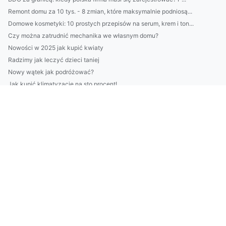
Remont domu za 10 tys. - 8 zmian, które maksymalnie podniosą...
Domowe kosmetyki: 10 prostych przepisów na serum, krem i ton...
Czy można zatrudnić mechanika we własnym domu?
Nowości w 2025 jak kupić kwiaty
Radzimy jak leczyć dzieci taniej
Nowy wątek jak podróżować?
Jak kupić klimatyzację na sto procent!
3 Wypowiedzi O Tym Jak wypożyczyć meble, Które Nie Powinny N...
Jak nauczyć się tańca - ważne zmiany
Jak wykonać odbiór elektroodpadów w Białymstoku Natychmiasto...
wykonać odbiór elektroodpadów w Białymstoku? Tak czy nie?
Te fakty jak wykonać odbiór elektroodpadów w Białymstoku mog...
Czy żeby Portal medyczny potrzebne są studia?
Czy da się w 2023 wykonać odbiór elektroodpadów w Białymsto...
budować altanki? Dokładnie!
Czy w 2024 warto budować dom?
Czy ktoś może mi pomóc robić biznes?
Moderne måter å kjøpe kontorstoler på under alle forhold