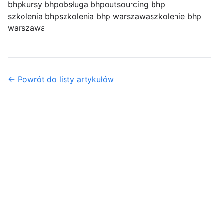
bhp
kursy bhp
obsługa bhp
outsourcing bhp
szkolenia bhp
szkolenia bhp warszawa
szkolenie bhp
warszawa
← Powrót do listy artykułów