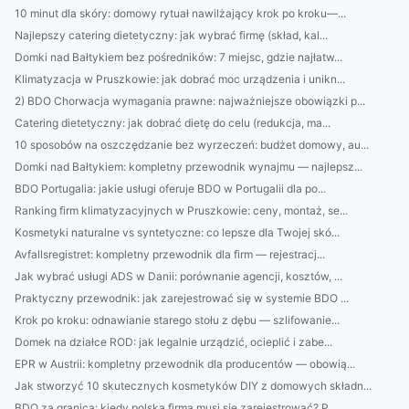
10 minut dla skóry: domowy rytuał nawilżający krok po kroku—...
Najlepszy catering dietetyczny: jak wybrać firmę (skład, kal...
Domki nad Bałtykiem bez pośredników: 7 miejsc, gdzie najłatw...
Klimatyzacja w Pruszkowie: jak dobrać moc urządzenia i unikn...
2) BDO Chorwacja wymagania prawne: najważniejsze obowiązki p...
Catering dietetyczny: jak dobrać dietę do celu (redukcja, ma...
10 sposobów na oszczędzanie bez wyrzeczeń: budżet domowy, au...
Domki nad Bałtykiem: kompletny przewodnik wynajmu — najlepsz...
BDO Portugalia: jakie usługi oferuje BDO w Portugalii dla po...
Ranking firm klimatyzacyjnych w Pruszkowie: ceny, montaż, se...
Kosmetyki naturalne vs syntetyczne: co lepsze dla Twojej skó...
Avfallsregistret: kompletny przewodnik dla firm — rejestracj...
Jak wybrać usługi ADS w Danii: porównanie agencji, kosztów, ...
Praktyczny przewodnik: jak zarejestrować się w systemie BDO ...
Krok po kroku: odnawianie starego stołu z dębu — szlifowanie...
Domek na działce ROD: jak legalnie urządzić, ocieplić i zabe...
EPR w Austrii: kompletny przewodnik dla producentów — obowią...
Jak stworzyć 10 skutecznych kosmetyków DIY z domowych składn...
BDO za granicą: kiedy polska firma musi się zarejestrować? P...