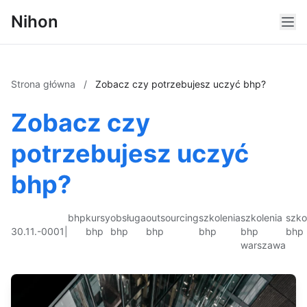
Nihon
Strona główna
/
Zobacz czy potrzebujesz uczyć bhp?
Zobacz czy
potrzebujesz uczyć
bhp?
bhp
kursy
obsługa
outsourcing
szkolenia
szkolenia
szko
30.11.-0001
|
bhp
bhp
bhp
bhp
bhp
bhp
warszawa