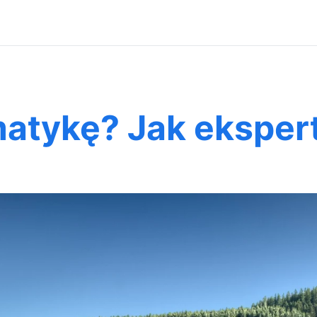
atykę? Jak eksper