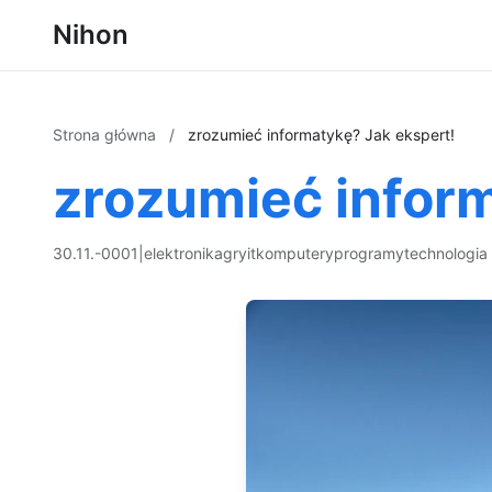
Nihon
Strona główna
/
zrozumieć informatykę? Jak ekspert!
zrozumieć inform
30.11.-0001
|
elektronika
gry
it
komputery
programy
technologia