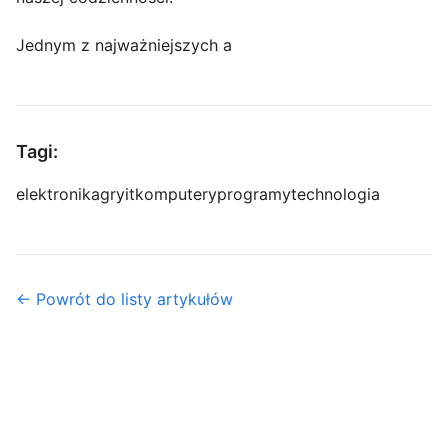
Jednym z najważniejszych a
Tagi:
elektronika
gry
it
komputery
programy
technologia
← Powrót do listy artykułów