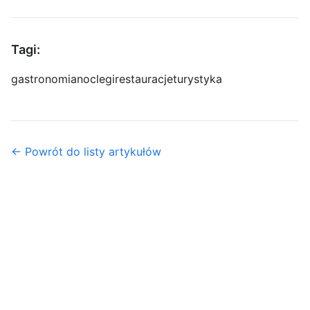
Tagi:
gastronomia
noclegi
restauracje
turystyka
← Powrót do listy artykułów