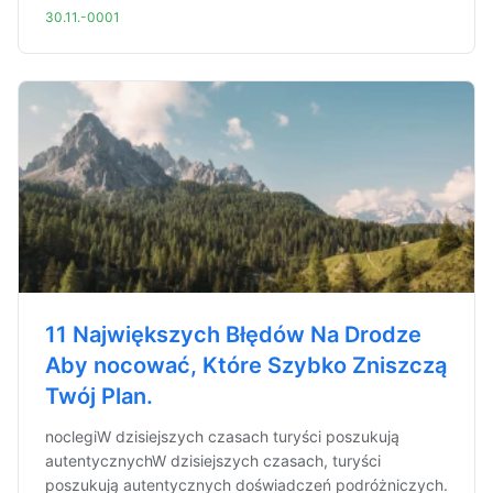
30.11.-0001
11 Największych Błędów Na Drodze
Aby nocować, Które Szybko Zniszczą
Twój Plan.
noclegiW dzisiejszych czasach turyści poszukują
autentycznychW dzisiejszych czasach, turyści
poszukują autentycznych doświadczeń podróżniczych.