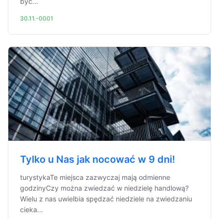
być...
30.11.-0001
Tylko u Nas jak nocować w 9 dni!
turystykaTe miejsca zazwyczaj mają odmienne
godzinyCzy można zwiedzać w niedzielę handlową?
Wielu z nas uwielbia spędzać niedziele na zwiedzaniu
cieka...