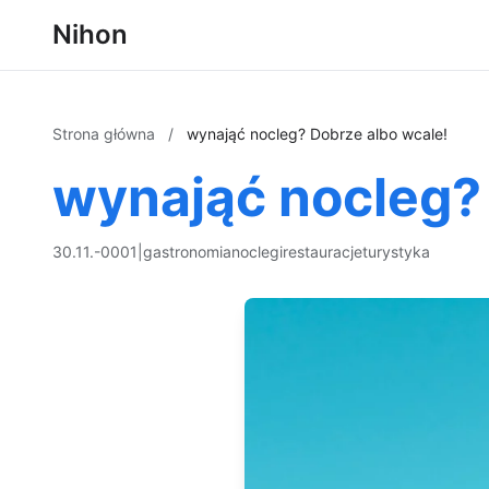
Nihon
Strona główna
/
wynająć nocleg? Dobrze albo wcale!
wynająć nocleg?
30.11.-0001
|
gastronomia
noclegi
restauracje
turystyka