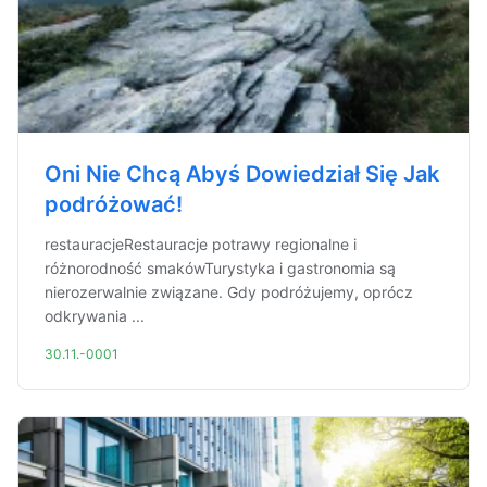
Oni Nie Chcą Abyś Dowiedział Się Jak
podróżować!
restauracjeRestauracje potrawy regionalne i
różnorodność smakówTurystyka i gastronomia są
nierozerwalnie związane. Gdy podróżujemy, oprócz
odkrywania ...
30.11.-0001