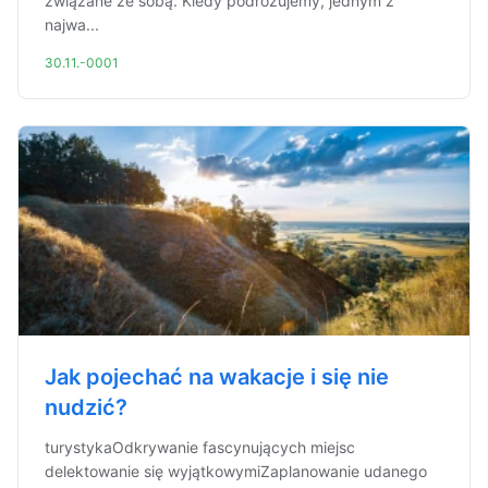
związane ze sobą. Kiedy podróżujemy, jednym z
najwa...
30.11.-0001
Jak pojechać na wakacje i się nie
nudzić?
turystykaOdkrywanie fascynujących miejsc
delektowanie się wyjątkowymiZaplanowanie udanego