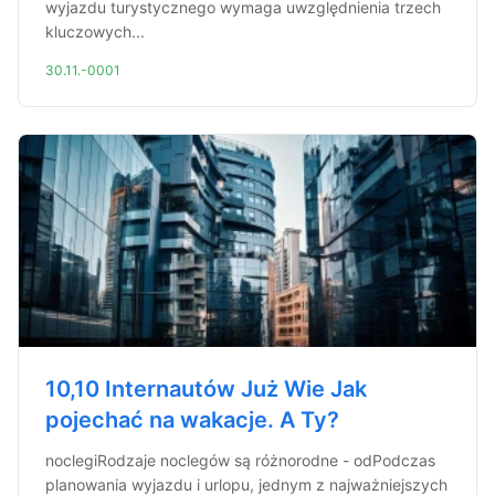
wyjazdu turystycznego wymaga uwzględnienia trzech
kluczowych...
30.11.-0001
10,10 Internautów Już Wie Jak
pojechać na wakacje. A Ty?
noclegiRodzaje noclegów są różnorodne - odPodczas
planowania wyjazdu i urlopu, jednym z najważniejszych