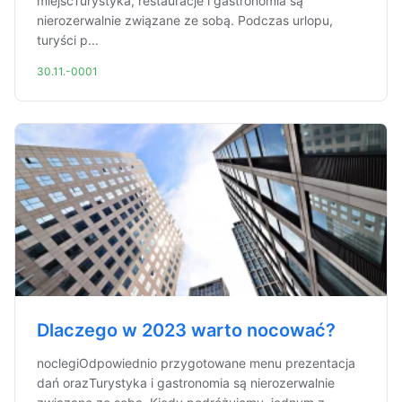
miejscTurystyka, restauracje i gastronomia są
nierozerwalnie związane ze sobą. Podczas urlopu,
turyści p...
30.11.-0001
Dlaczego w 2023 warto nocować?
noclegiOdpowiednio przygotowane menu prezentacja
dań orazTurystyka i gastronomia są nierozerwalnie