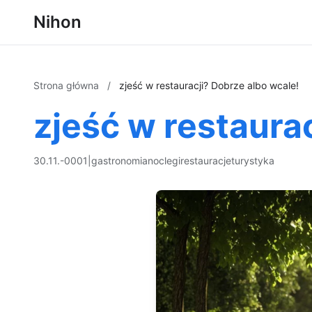
Nihon
Strona główna
/
zjeść w restauracji? Dobrze albo wcale!
zjeść w restaura
30.11.-0001
|
gastronomia
noclegi
restauracje
turystyka