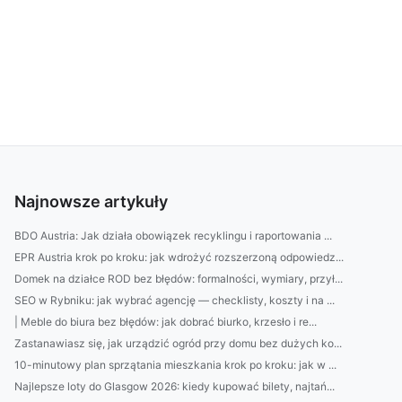
Najnowsze artykuły
BDO Austria: Jak działa obowiązek recyklingu i raportowania ...
EPR Austria krok po kroku: jak wdrożyć rozszerzoną odpowiedz...
Domek na działce ROD bez błędów: formalności, wymiary, przył...
SEO w Rybniku: jak wybrać agencję — checklisty, koszty i na ...
| Meble do biura bez błędów: jak dobrać biurko, krzesło i re...
Zastanawiasz się, jak urządzić ogród przy domu bez dużych ko...
10-minutowy plan sprzątania mieszkania krok po kroku: jak w ...
Najlepsze loty do Glasgow 2026: kiedy kupować bilety, najtań...