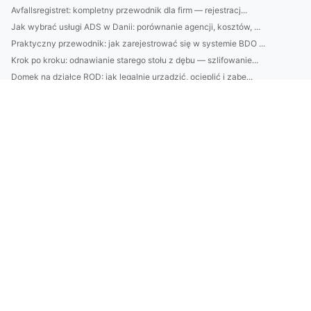
Avfallsregistret: kompletny przewodnik dla firm — rejestracj...
Jak wybrać usługi ADS w Danii: porównanie agencji, kosztów, ...
Praktyczny przewodnik: jak zarejestrować się w systemie BDO ...
Krok po kroku: odnawianie starego stołu z dębu — szlifowanie...
Domek na działce ROD: jak legalnie urządzić, ocieplić i zabe...
EPR w Austrii: kompletny przewodnik dla producentów — obowią...
Jak stworzyć 10 skutecznych kosmetyków DIY z domowych składn...
BDO za granicą: kiedy polska firma musi się zarejestrować? P...
Remont domu za 10 tys. - 8 zmian, które maksymalnie podniosą...
Domowe kosmetyki: 10 prostych przepisów na serum, krem i ton...
Czy można zatrudnić mechanika we własnym domu?
Nowości w 2025 jak kupić kwiaty
Radzimy jak leczyć dzieci taniej
Nowy wątek jak podróżować?
Jak kupić klimatyzację na sto procent!
3 Wypowiedzi O Tym Jak wypożyczyć meble, Które Nie Powinny N...
Jak nauczyć się tańca - ważne zmiany
Jak wykonać odbiór elektroodpadów w Białymstoku Natychmiasto...
wykonać odbiór elektroodpadów w Białymstoku? Tak czy nie?