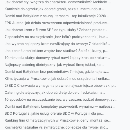
Jak dobrać styl wnętrza do charakteru domowników? Architekt ...
Kamienie do ogrodu: jak dobrać granit, bazalt i marmur do st...
Domki nad Bałtykiem z sauną i tarasem—top lokalizacje 2026: ...
EPR Austria: jak działa rozszerzona odpowiedzialność produce...
Jak dobrać krem z filtrem SPF do typu skóry? Zobacz proste t...
7 sposobów na oszczędzanie „bez bólu”: praktyczne triki, bud...
Jak wybrać najlepszy krem nawilżający do twarzy: 7 składnikó...
Jak zostać architektem wnętrz bez studiów? Ścieżki, kursy, p...
10 minut dla skóry: domowy rytuał nawilżający krok po kroku—...
Najlepszy catering dietetyczny: jak wybrać firmę (skład, kal...
Domki nad Bałtykiem bez pośredników: 7 miejsc, gdzie najłatw...
Klimatyzacja w Pruszkowie: jak dobrać moc urządzenia i unikn...
2) BDO Chorwacja wymagania prawne: najważniejsze obowiązki p...
Catering dietetyczny: jak dobrać dietę do celu (redukcja, ma...
10 sposobów na oszczędzanie bez wyrzeczeń: budżet domowy, au...
Domki nad Bałtykiem: kompletny przewodnik wynajmu — najlepsz...
BDO Portugalia: jakie usługi oferuje BDO w Portugalii dla po...
Ranking firm klimatyzacyjnych w Pruszkowie: ceny, montaż, se...
Kosmetyki naturalne vs syntetyczne: co lepsze dla Twojej skó...