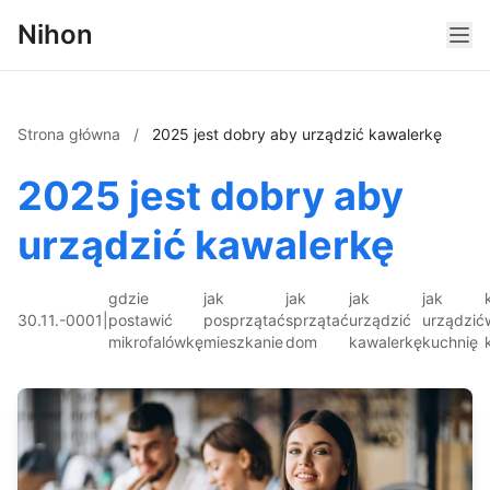
Nihon
Strona główna
/
2025 jest dobry aby urządzić kawalerkę
2025 jest dobry aby
urządzić kawalerkę
gdzie
jak
jak
jak
jak
30.11.-0001
|
postawić
posprzątać
sprzątać
urządzić
urządzić
mikrofalówkę
mieszkanie
dom
kawalerkę
kuchnię