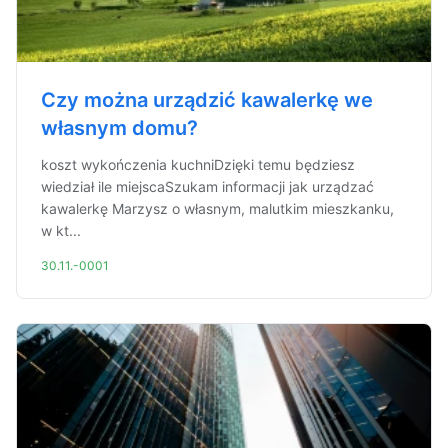
Czy można urządzić kawalerkę we
własnym domu?
koszt wykończenia kuchniDzięki temu będziesz
wiedział ile miejscaSzukam informacji jak urządzać
kawalerkę Marzysz o własnym, malutkim mieszkanku,
w kt...
30.11.-0001