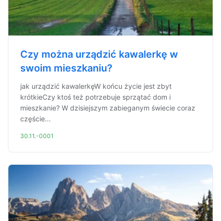
Czy można urządzić kawalerkę w
swoim mieszkaniu?
jak urządzić kawalerkęW końcu życie jest zbyt
krótkieCzy ktoś też potrzebuje sprzątać dom i
mieszkanie? W dzisiejszym zabieganym świecie coraz
częście...
30.11.-0001