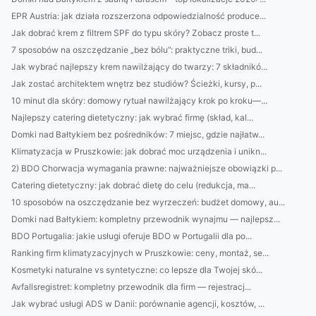
EPR Austria: jak działa rozszerzona odpowiedzialność produce...
Jak dobrać krem z filtrem SPF do typu skóry? Zobacz proste t...
7 sposobów na oszczędzanie „bez bólu”: praktyczne triki, bud...
Jak wybrać najlepszy krem nawilżający do twarzy: 7 składnikó...
Jak zostać architektem wnętrz bez studiów? Ścieżki, kursy, p...
10 minut dla skóry: domowy rytuał nawilżający krok po kroku—...
Najlepszy catering dietetyczny: jak wybrać firmę (skład, kal...
Domki nad Bałtykiem bez pośredników: 7 miejsc, gdzie najłatw...
Klimatyzacja w Pruszkowie: jak dobrać moc urządzenia i unikn...
2) BDO Chorwacja wymagania prawne: najważniejsze obowiązki p...
Catering dietetyczny: jak dobrać dietę do celu (redukcja, ma...
10 sposobów na oszczędzanie bez wyrzeczeń: budżet domowy, au...
Domki nad Bałtykiem: kompletny przewodnik wynajmu — najlepsz...
BDO Portugalia: jakie usługi oferuje BDO w Portugalii dla po...
Ranking firm klimatyzacyjnych w Pruszkowie: ceny, montaż, se...
Kosmetyki naturalne vs syntetyczne: co lepsze dla Twojej skó...
Avfallsregistret: kompletny przewodnik dla firm — rejestracj...
Jak wybrać usługi ADS w Danii: porównanie agencji, kosztów, ...