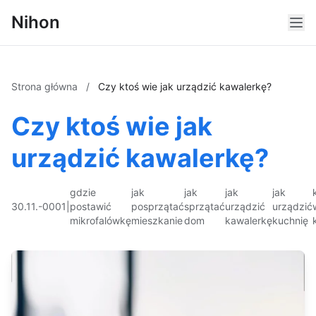
Nihon
Strona główna
/
Czy ktoś wie jak urządzić kawalerkę?
Czy ktoś wie jak
urządzić kawalerkę?
gdzie
jak
jak
jak
jak
30.11.-0001
|
postawić
posprzątać
sprzątać
urządzić
urządzić
mikrofalówkę
mieszkanie
dom
kawalerkę
kuchnię