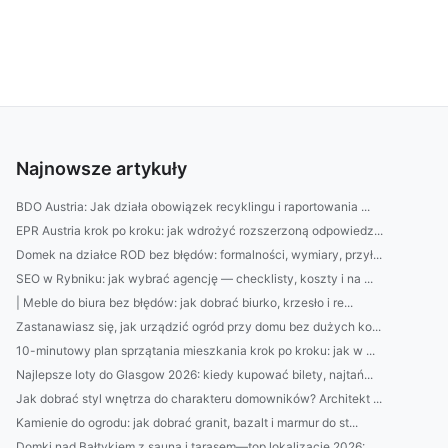
Najnowsze artykuły
BDO Austria: Jak działa obowiązek recyklingu i raportowania ...
EPR Austria krok po kroku: jak wdrożyć rozszerzoną odpowiedz...
Domek na działce ROD bez błędów: formalności, wymiary, przył...
SEO w Rybniku: jak wybrać agencję — checklisty, koszty i na ...
| Meble do biura bez błędów: jak dobrać biurko, krzesło i re...
Zastanawiasz się, jak urządzić ogród przy domu bez dużych ko...
10-minutowy plan sprzątania mieszkania krok po kroku: jak w ...
Najlepsze loty do Glasgow 2026: kiedy kupować bilety, najtań...
Jak dobrać styl wnętrza do charakteru domowników? Architekt ...
Kamienie do ogrodu: jak dobrać granit, bazalt i marmur do st...
Domki nad Bałtykiem z sauną i tarasem—top lokalizacje 2026: ...