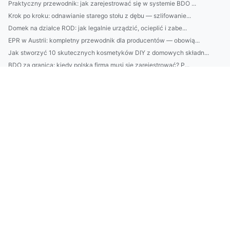
Praktyczny przewodnik: jak zarejestrować się w systemie BDO ...
Krok po kroku: odnawianie starego stołu z dębu — szlifowanie...
Domek na działce ROD: jak legalnie urządzić, ocieplić i zabe...
EPR w Austrii: kompletny przewodnik dla producentów — obowią...
Jak stworzyć 10 skutecznych kosmetyków DIY z domowych składn...
BDO za granicą: kiedy polska firma musi się zarejestrować? P...
Remont domu za 10 tys. - 8 zmian, które maksymalnie podniosą...
Domowe kosmetyki: 10 prostych przepisów na serum, krem i ton...
Czy można zatrudnić mechanika we własnym domu?
Nowości w 2025 jak kupić kwiaty
Radzimy jak leczyć dzieci taniej
Nowy wątek jak podróżować?
Jak kupić klimatyzację na sto procent!
3 Wypowiedzi O Tym Jak wypożyczyć meble, Które Nie Powinny N...
Jak nauczyć się tańca - ważne zmiany
Jak wykonać odbiór elektroodpadów w Białymstoku Natychmiasto...
wykonać odbiór elektroodpadów w Białymstoku? Tak czy nie?
Te fakty jak wykonać odbiór elektroodpadów w Białymstoku mog...
Czy żeby Portal medyczny potrzebne są studia?