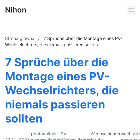
Nihon
Strona główna
/
7 Sprüche über die Montage eines PV-
Wechselrichters, die niemals passieren sollten
7 Sprüche über die
Montage eines PV-
Wechselrichters, die
niemals passieren
sollten
photovoltaik
PV
Wechselrichter
wechselri
30.11.-0001
|
wechselrichter
Wechselrichter
für die
photovolt