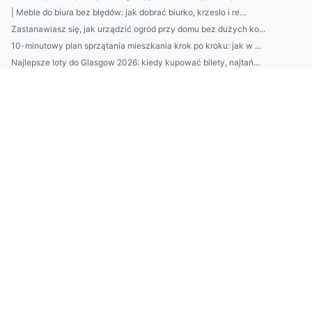
| Meble do biura bez błędów: jak dobrać biurko, krzesło i re...
Zastanawiasz się, jak urządzić ogród przy domu bez dużych ko...
10-minutowy plan sprzątania mieszkania krok po kroku: jak w ...
Najlepsze loty do Glasgow 2026: kiedy kupować bilety, najtań...
Jak dobrać styl wnętrza do charakteru domowników? Architekt ...
Kamienie do ogrodu: jak dobrać granit, bazalt i marmur do st...
Domki nad Bałtykiem z sauną i tarasem—top lokalizacje 2026: ...
EPR Austria: jak działa rozszerzona odpowiedzialność produce...
Jak dobrać krem z filtrem SPF do typu skóry? Zobacz proste t...
7 sposobów na oszczędzanie „bez bólu”: praktyczne triki, bud...
Jak wybrać najlepszy krem nawilżający do twarzy: 7 składnikó...
Jak zostać architektem wnętrz bez studiów? Ścieżki, kursy, p...
10 minut dla skóry: domowy rytuał nawilżający krok po kroku—...
Najlepszy catering dietetyczny: jak wybrać firmę (skład, kal...
Domki nad Bałtykiem bez pośredników: 7 miejsc, gdzie najłatw...
Klimatyzacja w Pruszkowie: jak dobrać moc urządzenia i unikn...
2) BDO Chorwacja wymagania prawne: najważniejsze obowiązki p...
Catering dietetyczny: jak dobrać dietę do celu (redukcja, ma...