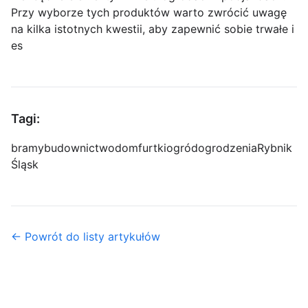
Przy wyborze tych produktów warto zwrócić uwagę
na kilka istotnych kwestii, aby zapewnić sobie trwałe i
es
Tagi:
bramy
budownictwo
dom
furtki
ogród
ogrodzenia
Rybnik
Śląsk
← Powrót do listy artykułów