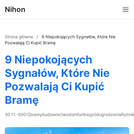
Nihon
Strona główna
/
9 Niepokojących Sygnałów, Które Nie
Pozwalają Ci Kupić Bramę
9 Niepokojących
Sygnałów, Które Nie
Pozwalają Ci Kupić
Bramę
30.11.-0001
|
bramy
budownictwo
dom
furtki
ogród
ogrodzenia
Rybni