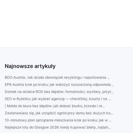
Najnowsze artykuły
BDO Austria: Jak działa obowiązek recyklingu i raportowania ...
EPR Austria krok po kroku: jak wdrożyć rozszerzoną odpowiedz...
Domek na działce ROD bez błędów: formalności, wymiary, przył...
SEO w Rybniku: jak wybrać agencję — checklisty, koszty i na ...
| Meble do biura bez błędów: jak dobrać biurko, krzesło i re...
Zastanawiasz się, jak urządzić ogród przy domu bez dużych ko...
10-minutowy plan sprzątania mieszkania krok po kroku: jak w ...
Najlepsze loty do Glasgow 2026: kiedy kupować bilety, najtań...