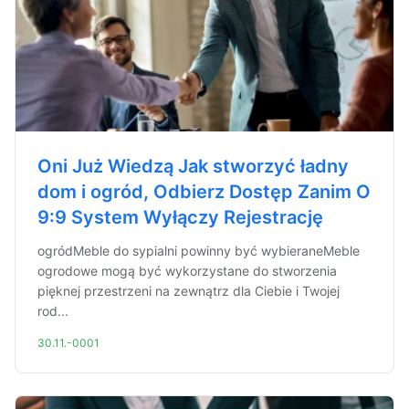
Oni Już Wiedzą Jak stworzyć ładny
dom i ogród, Odbierz Dostęp Zanim O
9:9 System Wyłączy Rejestrację
ogródMeble do sypialni powinny być wybieraneMeble
ogrodowe mogą być wykorzystane do stworzenia
pięknej przestrzeni na zewnątrz dla Ciebie i Twojej
rod...
30.11.-0001