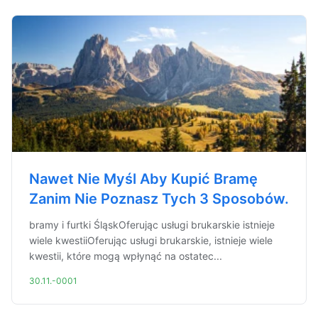
Nawet Nie Myśl Aby Kupić Bramę
Zanim Nie Poznasz Tych 3 Sposobów.
bramy i furtki ŚląskOferując usługi brukarskie istnieje
wiele kwestiiOferując usługi brukarskie, istnieje wiele
kwestii, które mogą wpłynąć na ostatec...
30.11.-0001