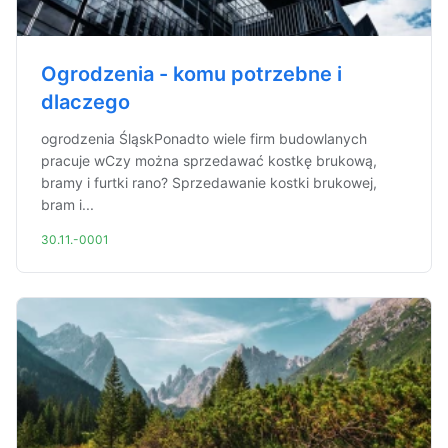
Ogrodzenia - komu potrzebne i
dlaczego
ogrodzenia ŚląskPonadto wiele firm budowlanych
pracuje wCzy można sprzedawać kostkę brukową,
bramy i furtki rano? Sprzedawanie kostki brukowej,
bram i...
30.11.-0001