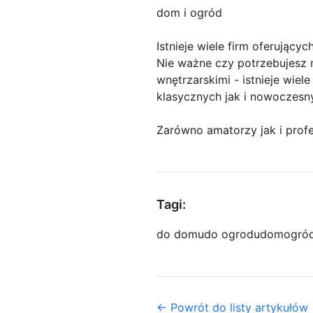
dom i ogród
Istnieje wiele firm oferujący
Nie ważne czy potrzebujesz 
wnętrzarskimi - istnieje wiel
klasycznych jak i nowoczesn
Zarówno amatorzy jak i profe
Tagi:
do domu
do ogrodu
dom
ogró
← Powrót do listy artykułów