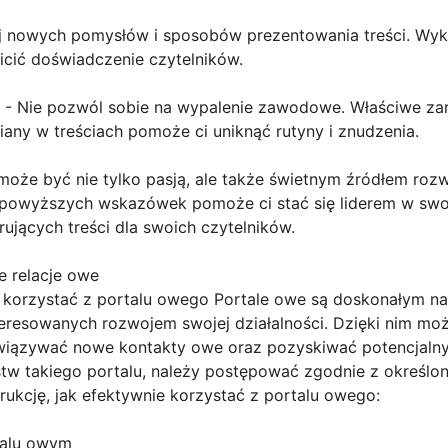
j nowych pomysłów i sposobów prezentowania treści. Wyko
icić doświadczenie czytelników.
ie - Nie pozwól sobie na wypalenie zawodowe. Właściwe za
ny w treściach pomoże ci uniknąć rutyny i znudzenia.
oże być nie tylko pasją, ale także świetnym źródłem rozw
wyższych wskazówek pomoże ci stać się liderem w swojej
rujących treści dla swoich czytelników.
e relacje owe
y korzystać z portalu owego Portale owe są doskonałym n
eresowanych rozwojem swojej działalności. Dzięki nim moż
wiązywać nowe kontakty owe oraz pozyskiwać potencjalny
stw takiego portalu, należy postępować zgodnie z określo
trukcję, jak efektywnie korzystać z portalu owego:
rtalu owym