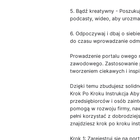
5. Bądź kreatywny - Poszuku
podcasty, wideo, aby urozma
6. Odpoczywaj i dbaj o sieb
do czasu wprowadzanie odmia
Prowadzenie portalu owego m
zawodowego. Zastosowanie po
tworzeniem ciekawych i inspi
Dzięki temu zbudujesz solidn
Krok Po Kroku Instrukcja Ab
przedsiębiorców i osób zaint
pomogą w rozwoju firmy, na
pełni korzystać z dobrodziej
znajdziesz krok po kroku ins
Krok 1: Zarejestruj się na po