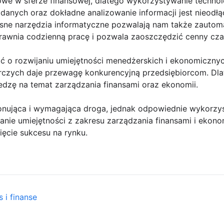
owe w sferze finansowej, dlatego wykorzystywanie technol
anych oraz dokładne analizowanie informacji jest nieod
esne narzędzia informatyczne pozwalają nam także zauto
rawnia codzienną pracę i pozwala zaoszczędzić cenny cza
 o rozwijaniu umiejętności menedżerskich i ekonomicznyc
rczych daje przewagę konkurencyjną przedsiębiorcom. Dl
iedzę na temat zarządzania finansami oraz ekonomii.
onująca i wymagająca droga, jednak odpowiednie wykorzys
janie umiejętności z zakresu zarządzania finansami i eko
nięcie sukcesu na rynku.
 i finanse