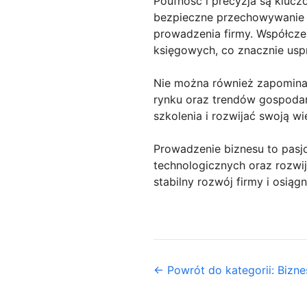
Poufność i precyzja są klucz
bezpieczne przechowywanie d
prowadzenia firmy. Współcz
księgowych, co znacznie usp
Nie można również zapominać
rynku oraz trendów gospoda
szkolenia i rozwijać swoją w
Prowadzenie biznesu to pasj
technologicznych oraz rozwi
stabilny rozwój firmy i osiąg
← Powrót do kategorii: Biznes