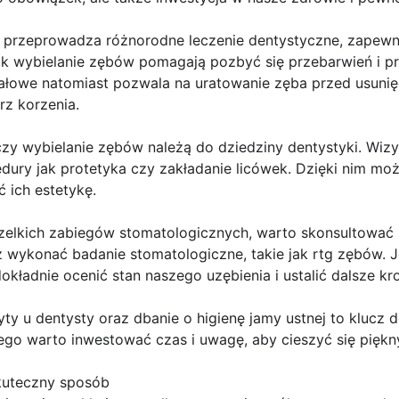
ry przeprowadza różnorodne leczenie dentystyczne, zapewn
ak wybielanie zębów pomagają pozbyć się przebarwień i pr
anałowe natomiast pozwala na uratowanie zęba przed usuni
rz korzenia.
czy wybielanie zębów należą do dziedziny dentystyki. Wiz
dury jak protetyka czy zakładanie licówek. Dzięki nim mo
 ich estetykę.
lkich zabiegów stomatologicznych, warto skonsultować s
wykonać badanie stomatologiczne, takie jak rtg zębów. Je
kładnie ocenić stan naszego uzębienia i ustalić dalsze kro
yty u dentysty oraz dbanie o higienę jamy ustnej to klucz
tego warto inwestować czas i uwagę, aby cieszyć się pię
skuteczny sposób