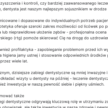
yszczenia i kontroli, czy bardziej zaawansowanego leczen
, dentysta jest naszym najlepszym sojusznikiem w drodze
nicowane i dopasowane do indywidualnych potrzeb pacjenta
tetyka oferuje szeroki zakres możliwości od licówek po p
a lub nieprawidłowe ułożenie zębów - profesjonalna ocena
skiego (rtg) pomoże skierować Cię na drogę do uzdrowien
ównież profilaktyka - zapobieganie problemom przed ich w
a higiena jamy ustnej i stosowanie odpowiednich środków 
rzez wiele lat.
nym, dzisiejsze zabiegi dentystyczne są mniej inwazyjne 
dkładać wizyty u dentysty na później - leczenie dentystycz
nież inwestycja w naszą pewność siebie i piękny uśmiech.
jmować także
iegi dentystyczne odgrywają kluczową rolę w utrzymaniu z
ko obowiązek, ale także inwestycja w nasze zdrowie i pewno