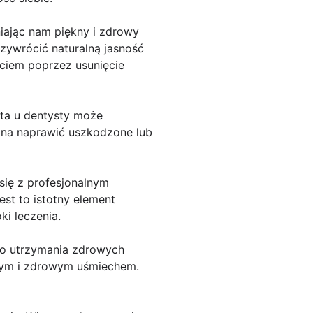
iając nam piękny i zdrowy
zywrócić naturalną jasność
ęciem poprzez usunięcie
yta u dentysty może
żna naprawić uszkodzone lub
ię z profesjonalnym
st to istotny element
ki leczenia.
 do utrzymania zdrowych
knym i zdrowym uśmiechem.