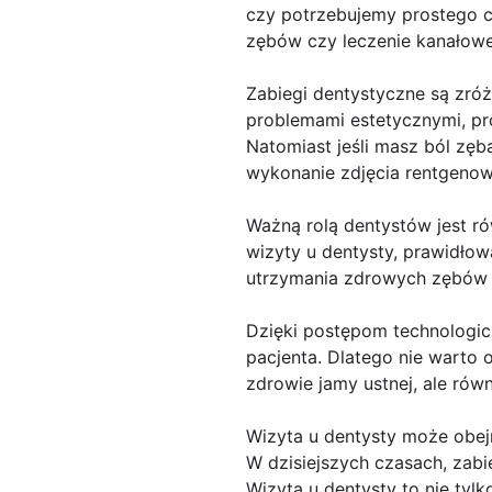
czy potrzebujemy prostego cz
zębów czy leczenie kanałowe
Zabiegi dentystyczne są zróż
problemami estetycznymi, pro
Natomiast jeśli masz ból zęb
wykonanie zdjęcia rentgenow
Ważną rolą dentystów jest r
wizyty u dentysty, prawidłow
utrzymania zdrowych zębów p
Dzięki postępom technologicz
pacjenta. Dlatego nie warto o
zdrowie jamy ustnej, ale rów
Wizyta u dentysty może obe
W dzisiejszych czasach, zab
Wizyta u dentysty to nie tyl