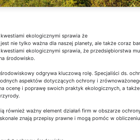
 kwestiami ekologicznymi sprawia że
st nie tylko ważna dla naszej planety, ale także coraz bard
kwestiami ekologicznymi sprawia, że przedsiębiorstwa mus
na środowisko.
 środowiskowy odgrywa kluczową rolę. Specjaliści ds. och
rodnych aspektów dotyczących ochrony i zrównoważonego
a ocenę i poprawę swoich praktyk ekologicznych, a także
rzyrody.
ą również ważny element działań firm w obszarze ochrony
oskonale znają przepisy prawne i mogą pomóc w obliczeni