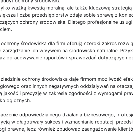
 audyt ochrony środowiska
tylko ważką kwestią moralną, ale także kluczową strategią
większa liczba przedsiębiorstw zdaje sobie sprawę z koniec
czących ochrony środowiska. Dlatego profesjonalne usługi
ciem.
 ochrony środowiska dla firm oferują szeroki zakres rozwią
 zarządzanie ich wpływem na środowisko naturalne. Przyk
raz opracowywanie raportów i sprawozdań dotyczących o
ziedzinie ochrony środowiska daje firmom możliwość efek
ęglowego oraz innych negatywnych oddziaływań na otaczaj
ą jakość i precyzję w zakresie zgodności z wymogami pr
ekologicznych.
aczenie odpowiedzialnego działania biznesowego, profesj
tycją w długotrwały sukces i wzmacnianie reputacji przedsi
ymogi prawne, lecz również zbudować zaangażowanie klient