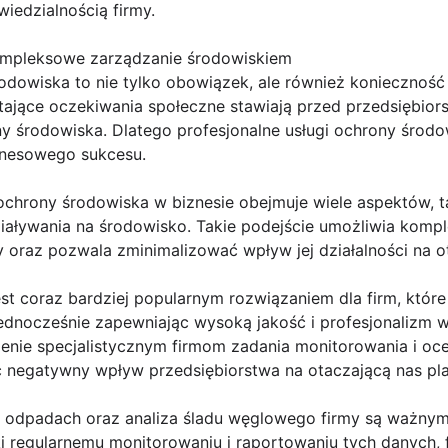
iedzialnością firmy.
kompleksowe zarządzanie środowiskiem
owiska to nie tylko obowiązek, ale również konieczność d
stające oczekiwania społeczne stawiają przed przedsiębio
 środowiska. Dlatego profesjonalne usługi ochrony środow
nesowego sukcesu.
chrony środowiska w biznesie obejmuje wiele aspektów, t
iaływania na środowisko. Takie podejście umożliwia komp
 oraz pozwala zminimalizować wpływ jej działalności na o
st coraz bardziej popularnym rozwiązaniem dla firm, któr
 jednocześnie zapewniając wysoką jakość i profesjonalizm 
enie specjalistycznym firmom zadania monitorowania i oce
 negatywny wpływ przedsiębiorstwa na otaczającą nas pla
 odpadach oraz analiza śladu węglowego firmy są ważnym
ki regularnemu monitorowaniu i raportowaniu tych danych,