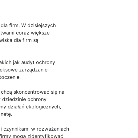
la firm. W dzisiejszych
rstwami coraz większe
iska dla firm są
akich jak audyt ochrony
leksowe zarządzanie
toczenie.
e chcą skoncentrować się na
w dziedzinie ochrony
ny działań ekologicznych,
netę.
i czynnikami w rozważaniach
 firmy mogą zidentyfikować