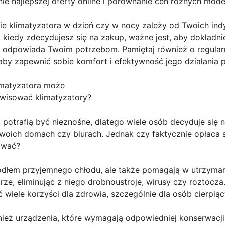
 najlepszej oferty online i porównanie cen różnych model
ie klimatyzatora w dzień czy w nocy zależy od Twoich indy
, kiedy zdecydujesz się na zakup, ważne jest, aby dokładn
j odpowiada Twoim potrzebom. Pamiętaj również o regularn
aby zapewnić sobie komfort i efektywność jego działania 
limatyzatora może
rwisować klimatyzatory?
 potrafią być nieznośne, dlatego wiele osób decyduje się 
woich domach czy biurach. Jednak czy faktycznie opłaca 
sować?
źródłem przyjemnego chłodu, ale także pomagają w utrzyman
trze, eliminując z niego drobnoustroje, wirusy czy roztocza
 wiele korzyści dla zdrowia, szczególnie dla osób cierpiąc
ież urządzenia, które wymagają odpowiedniej konserwacji 