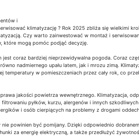
ientów i
rwisować klimatyzację ? Rok 2025 zbliża się wielkimi kro
matyzacją. Czy warto zainwestować w montaż i serwisowan
w, które mogą pomóc podjąć decyzję.
jest coraz bardziej nieprzewidywalna pogoda. Coraz czę
arówno nadmiernego upału latem, jak i mrozu zimą. Klimat
ej temperatury w pomieszczeniach przez cały rok, co prze
prawa jakości powietrza wewnętrznego. Klimatyzacja, odp
ltrowaniu pyłków, kurzu, alergenów i innych szkodliwych 
 alergików i osób cierpiących na problemy z drogami odde
nie powinien być pomijany. Dzięki odpowiednio dobranem
unki za energię elektryczną, a także przedłużyć żywotnoś