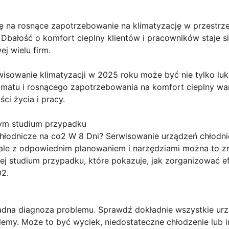
 na rosnące zapotrzebowanie na klimatyzację w przestrzen
. Dbałość o komfort cieplny klientów i pracowników staje s
j wielu firm.
sowanie klimatyzacji w 2025 roku może być nie tylko luks
limatu i rosnącego zapotrzebowania na komfort cieplny wa
ci życia i pracy.
ym studium przypadku
chłodnicze na co2 W 8 Dni? Serwisowanie urządzeń chłod
e z odpowiednim planowaniem i narzędziami można to zro
ej studium przypadku, które pokazuje, jak zorganizować 
O2.
adna diagnoza problemu. Sprawdź dokładnie wszystkie urz
blemy. Może to być wyciek, niedostateczne chłodzenie lub 