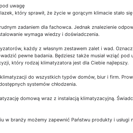
ć pod uwagę
azek, który sprawił, że życie w gorącym klimacie stało się
t trudnym zadaniem dla fachowca. Jednak znalezienie odpo
stalowanie wymaga wiedzy i doświadczenia.
matyzatorów, każdy z własnym zestawem zalet i wad. Oznac
owadzić pewne badania. Będziesz także musiał wziąć pod 
zji, który rodzaj klimatyzatora jest dla Ciebie najlepszy.
klimatyzacji do wszystkich typów domów, biur i firm. Pr
 dostępnych systemów chłodzenia.
atyzację domową wraz z instalacją klimatyzacyjną. Świad
u w branży możemy zapewnić Państwu produkty i usługi n