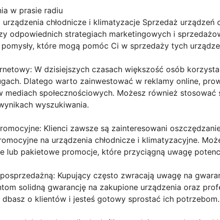
a w prasie radiu
rządzenia chłodnicze i klimatyzacje Sprzedaż urządzeń ch
zy odpowiednich strategiach marketingowych i sprzedaż
y pomysły, które mogą pomóc Ci w sprzedaży tych urządze
ernetowy: W dzisiejszych czasach większość osób korzysta
ługach. Dlatego warto zainwestować w reklamy online, pro
w mediach społecznościowych. Możesz również stosować s
wynikach wyszukiwania.
promocyjne: Klienci zawsze są zainteresowani oszczędzani
promocyjne na urządzenia chłodnicze i klimatyzacyjne. Mo
 lub pakietowe promocje, które przyciągną uwagę potencj
gę posprzedażną: Kupujący często zwracają uwagę na gwara
ntom solidną gwarancję na zakupione urządzenia oraz prof
dbasz o klientów i jesteś gotowy sprostać ich potrzebom.