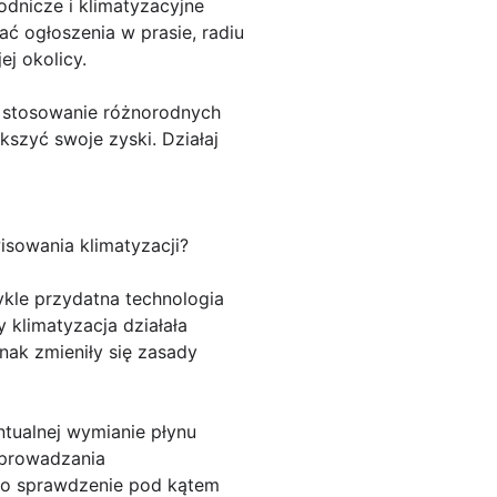
dnicze i klimatyzacyjne
ć ogłoszenia w prasie, radiu
j okolicy.
t stosowanie różnorodnych
szyć swoje zyski. Działaj
sowania klimatyzacji?
ykle przydatna technologia
 klimatyzacja działała
nak zmieniły się zasady
ntualnej wymianie płynu
eprowadzania
ego sprawdzenie pod kątem