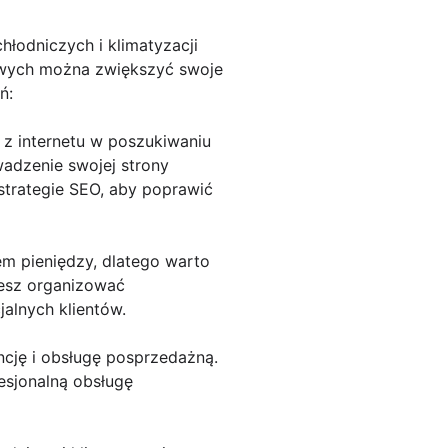
łodniczych i klimatyzacji
owych można zwiększyć swoje
ń:
 z internetu w poszukiwaniu
wadzenie swojej strony
trategie SEO, aby poprawić
em pieniędzy, dlatego warto
żesz organizować
alnych klientów.
ncję i obsługę posprzedażną.
esjonalną obsługę