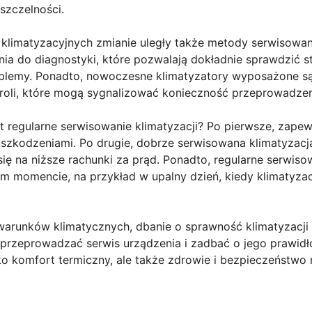
szczelności.
klimatyzacyjnych zmianie uległy także metody serwisowani
enia do diagnostyki, które pozwalają dokładnie sprawdzić s
blemy. Ponadto, nowoczesne klimatyzatory wyposażone są
oli, które mogą sygnalizować konieczność przeprowadzen
st regularne serwisowanie klimatyzacji? Po pierwsze, zapew
 uszkodzeniami. Po drugie, dobrze serwisowana klimatyzacja
się na niższe rachunki za prąd. Ponadto, regularne serwis
m momencie, na przykład w upalny dzień, kiedy klimatyzac
warunków klimatycznych, dbanie o sprawność klimatyzacji s
 przeprowadzać serwis urządzenia i zadbać o jego prawidł
lko komfort termiczny, ale także zdrowie i bezpieczeństwo 