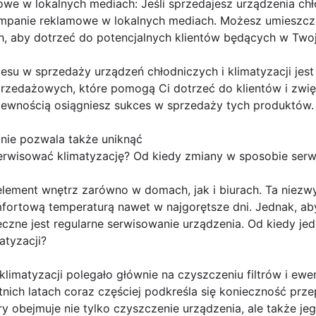
we w lokalnych mediach: Jeśli sprzedajesz urządzenia chło
ampanie reklamowe w lokalnych mediach. Możesz umieszcza
, aby dotrzeć do potencjalnych klientów będących w Twoje
esu w sprzedaży urządzeń chłodniczych i klimatyzacji jes
przedażowych, które pomogą Ci dotrzeć do klientów i zwięk
 pewnością osiągniesz sukces w sprzedaży tych produktów.
nie pozwala także uniknąć
erwisować klimatyzację? Od kiedy zmiany w sposobie serwi
element wnętrz zarówno w domach, jak i biurach. Ta niezw
fortową temperaturą nawet w najgorętsze dni. Jednak, aby
eczne jest regularne serwisowanie urządzenia. Od kiedy jed
atyzacji?
klimatyzacji polegało głównie na czyszczeniu filtrów i ewe
nich latach coraz częściej podkreśla się konieczność prz
y obejmuje nie tylko czyszczenie urządzenia, ale także j