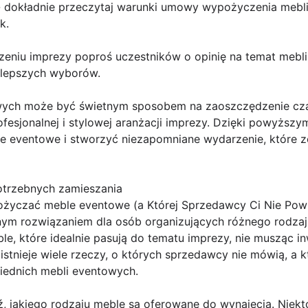
 dokładnie przeczytaj warunki umowy wypożyczenia mebli
k.
czeniu imprezy poproś uczestników o opinię na temat mebl
 lepszych wyborów.
ych może być świetnym sposobem na zaoszczędzenie czasu
ofesjonalnej i stylowej aranżacji imprezy. Dzięki powyżs
 eventowe i stworzyć niezapomniane wydarzenie, które z
otrzebnych zamieszania
życzać meble eventowe (a Której Sprzedawcy Ci Nie Pow
m rozwiązaniem dla osób organizujących różnego rodzaju
e, które idealnie pasują do tematu imprezy, nie musząc 
istnieje wiele rzeczy, o których sprzedawcy nie mówią, a
iednich mebli eventowych.
, jakiego rodzaju meble są oferowane do wynajęcia. Nie