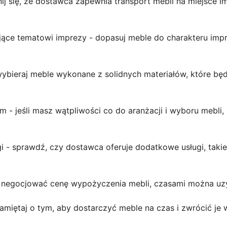
nij się, że dostawca zapewnia transport mebli na miejsce i
ące tematowi imprezy - dopasuj meble do charakteru impr
wybieraj meble wykonane z solidnych materiałów, które bę
em - jeśli masz wątpliwości co do aranżacji i wyboru mebli, 
i - sprawdź, czy dostawca oferuje dodatkowe usługi, takie 
się negocjować cenę wypożyczenia mebli, czasami można uz
amiętaj o tym, aby dostarczyć meble na czas i zwrócić je 