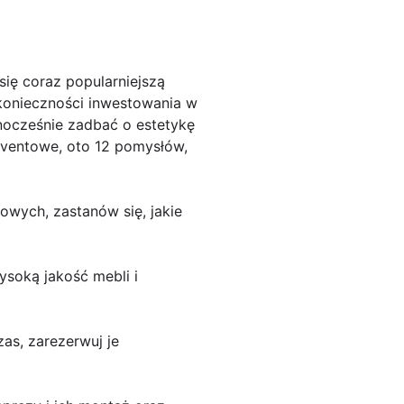
ę coraz popularniejszą
konieczności inwestowania w
nocześnie zadbać o estetykę
 eventowe, oto 12 pomysłów,
owych, zastanów się, jakie
soką jakość mebli i
as, zarezerwuj je