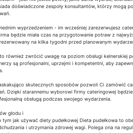
osiada doświadczone zespoły konsultantów, którzy mogą
iwań.
wiednim wyprzedzeniem - im wcześniej zarezerwujesz cater
firma będzie miała czas na przygotowanie potraw z najwyż
 zarezerwowany na kilka tygodni przed planowanym wydarze
rto również zwrócić uwagę na poziom obsługi kelnerskiej
elnerzy są profesjonalni, uprzejmi i kompetentni, aby zape
a.
zaskakująco skutecznych sposobów pozwoli Ci zamówić ca
ań. Dzięki starannemu wyborowi firmy cateringowej będzie
fesjonalną obsługą podczas swojego wydarzenia.
ów głodu i
i o tym jak używać diety pudełkowej Dieta pudełkowa to ob
dchudzania i utrzymania zdrowej wagi. Polega ona na reg