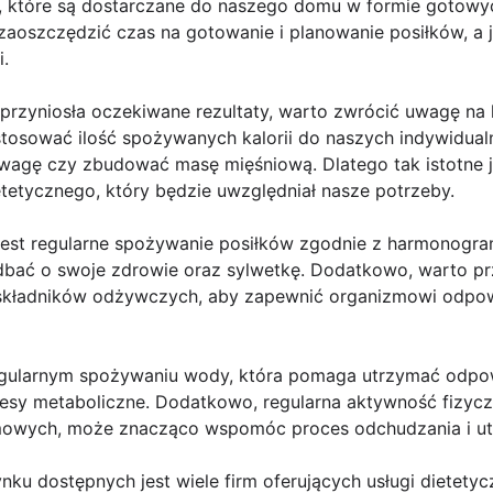
 które są dostarczane do naszego domu w formie gotowy
aoszczędzić czas na gotowanie i planowanie posiłków, a 
i.
rzyniosła oczekiwane rezultaty, warto zwrócić uwagę na ki
tosować ilość spożywanych kalorii do naszych indywidualn
agę czy zbudować masę mięśniową. Dlatego tak istotne j
etycznego, który będzie uwzględniał nasze potrzeby.
est regularne spożywanie posiłków zgodnie z harmonogra
bać o swoje zdrowie oraz sylwetkę. Dodatkowo, warto prz
u składników odżywczych, aby zapewnić organizmowi odpow
egularnym spożywaniu wody, która pomaga utrzymać odpo
esy metaboliczne. Dodatkowo, regularna aktywność fizycz
owych, może znacząco wspomóc proces odchudzania i ut
ynku dostępnych jest wiele firm oferujących usługi dietety