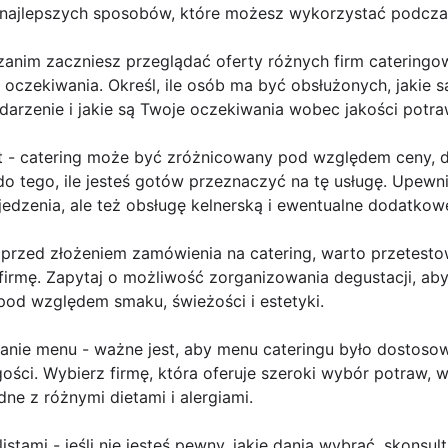
najlepszych sposobów, które możesz wykorzystać podczas
- zanim zaczniesz przeglądać oferty różnych firm cateringo
 oczekiwania. Określ, ile osób ma być obsłużonych, jakie 
darzenie i jakie są Twoje oczekiwania wobec jakości potra
et - catering może być zróżnicowany pod względem ceny, d
do tego, ile jesteś gotów przeznaczyć na tę usługę. Upewni
jedzenia, ale też obsługę kelnerską i ewentualne dodatkowe
- przed złożeniem zamówienia na catering, warto przetest
irmę. Zapytaj o możliwość zorganizowania degustacji, aby
pod względem smaku, świeżości i estetyki.
nie menu - ważne jest, aby menu cateringu było dostoso
gości. Wybierz firmę, która oferuje szeroki wybór potraw, 
e z różnymi dietami i alergiami.
listami - jeśli nie jesteś pewny, jakie dania wybrać, skonsult