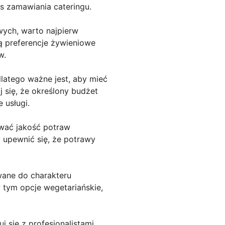
 zamawiania cateringu.
wych, warto najpierw
są preferencje żywieniowe
w.
latego ważne jest, aby mieć
j się, że określony budżet
 usługi.
ować jakość potraw
 upewnić się, że potrawy
wane do charakteru
w tym opcje wegetariańskie,
uj się z profesjonalistami.