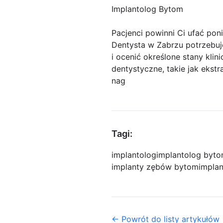
Implantolog Bytom
Pacjenci powinni Ci ufać po
Dentysta w Zabrzu potrzebuj
i ocenić określone stany klin
dentystyczne, takie jak ekstr
nag
Tagi:
implantolog
implantolog byt
implanty zębów bytom
impla
← Powrót do listy artykułów