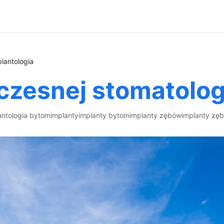
lantologia
zesnej stomatologi
antologia bytom
implanty
implanty bytom
implanty zębów
implanty zę