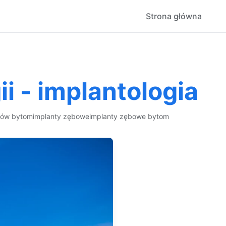
Strona główna
i - implantologia
bów bytom
implanty zębowe
implanty zębowe bytom