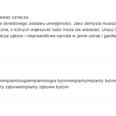
nieważ oznacza
e określonego zestawu umiejętności. Jako dentysta musis
iczne, o których większość ludzi może nie wiedzieć. Urazy 
akcje zębów i nieprawidłowe narośla w jamie ustnej i gardle
om
implantologia
implantologia bytom
implanty
implanty byto
nty zębowe
implanty zębowe bytom