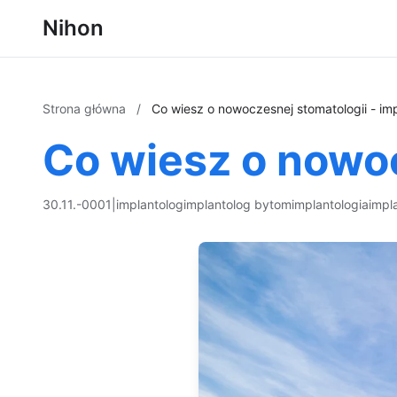
Nihon
Strona główna
/
Co wiesz o nowoczesnej stomatologii - imp
Co wiesz o nowoc
30.11.-0001
|
implantolog
implantolog bytom
implantologia
impl