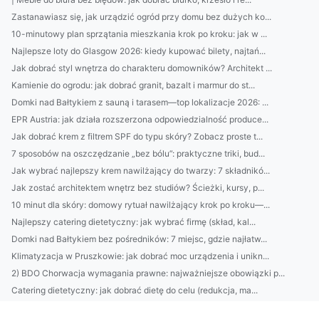
Zastanawiasz się, jak urządzić ogród przy domu bez dużych ko...
10-minutowy plan sprzątania mieszkania krok po kroku: jak w ...
Najlepsze loty do Glasgow 2026: kiedy kupować bilety, najtań...
Jak dobrać styl wnętrza do charakteru domowników? Architekt ...
Kamienie do ogrodu: jak dobrać granit, bazalt i marmur do st...
Domki nad Bałtykiem z sauną i tarasem—top lokalizacje 2026: ...
EPR Austria: jak działa rozszerzona odpowiedzialność produce...
Jak dobrać krem z filtrem SPF do typu skóry? Zobacz proste t...
7 sposobów na oszczędzanie „bez bólu”: praktyczne triki, bud...
Jak wybrać najlepszy krem nawilżający do twarzy: 7 składnikó...
Jak zostać architektem wnętrz bez studiów? Ścieżki, kursy, p...
10 minut dla skóry: domowy rytuał nawilżający krok po kroku—...
Najlepszy catering dietetyczny: jak wybrać firmę (skład, kal...
Domki nad Bałtykiem bez pośredników: 7 miejsc, gdzie najłatw...
Klimatyzacja w Pruszkowie: jak dobrać moc urządzenia i unikn...
2) BDO Chorwacja wymagania prawne: najważniejsze obowiązki p...
Catering dietetyczny: jak dobrać dietę do celu (redukcja, ma...
10 sposobów na oszczędzanie bez wyrzeczeń: budżet domowy, au...