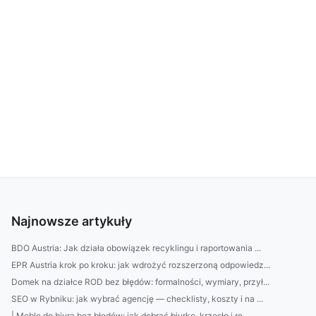
Najnowsze artykuły
BDO Austria: Jak działa obowiązek recyklingu i raportowania ...
EPR Austria krok po kroku: jak wdrożyć rozszerzoną odpowiedz...
Domek na działce ROD bez błędów: formalności, wymiary, przył...
SEO w Rybniku: jak wybrać agencję — checklisty, koszty i na ...
| Meble do biura bez błędów: jak dobrać biurko, krzesło i re...