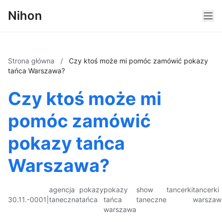
Nihon
Strona główna
/
Czy ktoś może mi pomóc zamówić pokazy
tańca Warszawa?
Czy ktoś może mi
pomóc zamówić
pokazy tańca
Warszawa?
agencja
pokazy
pokazy
show
tancerki
tancerki
30.11.-0001
|
taneczna
tańca
tańca
taneczne
warszaw
warszawa