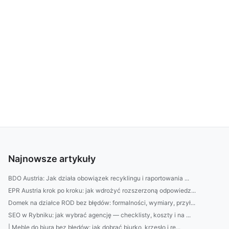
Najnowsze artykuły
BDO Austria: Jak działa obowiązek recyklingu i raportowania ...
EPR Austria krok po kroku: jak wdrożyć rozszerzoną odpowiedz...
Domek na działce ROD bez błędów: formalności, wymiary, przył...
SEO w Rybniku: jak wybrać agencję — checklisty, koszty i na ...
| Meble do biura bez błędów: jak dobrać biurko, krzesło i re...