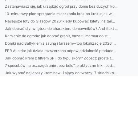
Zastanawiasz się, jak urządzić ogród przy domu bez dużych ko...
10-minutowy plan sprzątania mieszkania krok po kroku: jak w ...
Najlepsze loty do Glasgow 2026: kiedy kupować bilety, najtań...
Jak dobrać styl wnętrza do charakteru domowników? Architekt ...
Kamienie do ogrodu: jak dobrać granit, bazalt i marmur do st...
Domki nad Bałtykiem z sauną i tarasem—top lokalizacje 2026: ...
EPR Austria: jak działa rozszerzona odpowiedzialność produce...
Jak dobrać krem z filtrem SPF do typu skóry? Zobacz proste t...
7 sposobów na oszczędzanie „bez bólu”: praktyczne triki, bud...
Jak wybrać najlepszy krem nawilżający do twarzy: 7 składnikó...
Jak zostać architektem wnętrz bez studiów? Ścieżki, kursy, p...
10 minut dla skóry: domowy rytuał nawilżający krok po kroku—...
Najlepszy catering dietetyczny: jak wybrać firmę (skład, kal...
Domki nad Bałtykiem bez pośredników: 7 miejsc, gdzie najłatw...
Klimatyzacja w Pruszkowie: jak dobrać moc urządzenia i unikn...
2) BDO Chorwacja wymagania prawne: najważniejsze obowiązki p...
Catering dietetyczny: jak dobrać dietę do celu (redukcja, ma...
10 sposobów na oszczędzanie bez wyrzeczeń: budżet domowy, au...