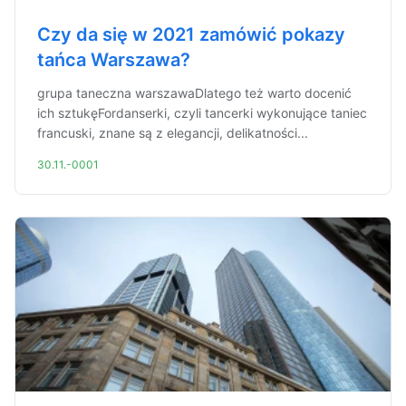
Czy da się w 2021 zamówić pokazy
tańca Warszawa?
grupa taneczna warszawaDlatego też warto docenić
ich sztukęFordanserki, czyli tancerki wykonujące taniec
francuski, znane są z elegancji, delikatności...
30.11.-0001