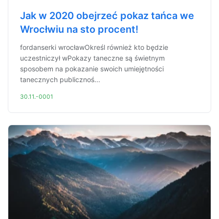
Jak w 2020 obejrzeć pokaz tańca we
Wrocłwiu na sto procent!
fordanserki wrocławOkreśl również kto będzie
uczestniczył wPokazy taneczne są świetnym
sposobem na pokazanie swoich umiejętności
tanecznych publicznoś...
30.11.-0001