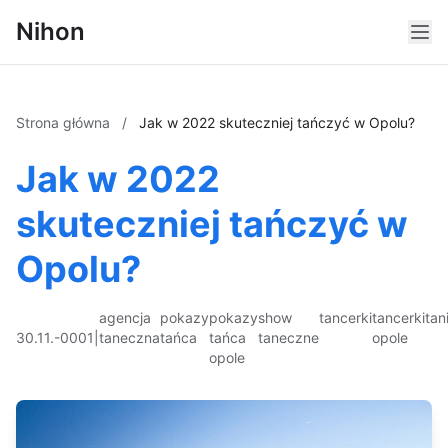
Nihon
Strona główna
/
Jak w 2022 skuteczniej tańczyć w Opolu?
Jak w 2022
skuteczniej tańczyć w
Opolu?
agencja
pokazy
pokazy
show
tancerki
tancerki
tan
30.11.-0001
|
taneczna
tańca
tańca
taneczne
opole
opole