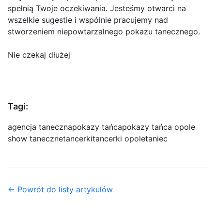
spełnią Twoje oczekiwania. Jesteśmy otwarci na
wszelkie sugestie i wspólnie pracujemy nad
stworzeniem niepowtarzalnego pokazu tanecznego.
Nie czekaj dłużej
Tagi:
agencja taneczna
pokazy tańca
pokazy tańca opole
show taneczne
tancerki
tancerki opole
taniec
← Powrót do listy artykułów