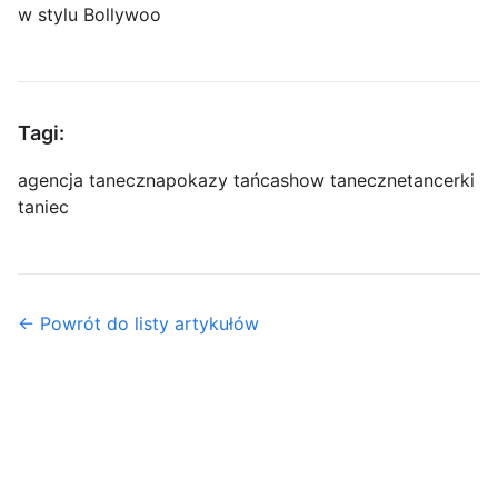
w stylu Bollywoo
Tagi:
agencja taneczna
pokazy tańca
show taneczne
tancerki
taniec
← Powrót do listy artykułów