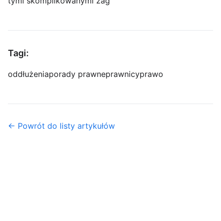
tymi skomplikowanymi zag
Tagi:
oddłużenia
porady prawne
prawnicy
prawo
← Powrót do listy artykułów