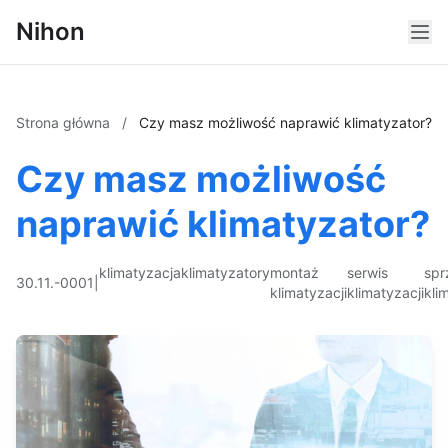
Nihon
Strona główna
/
Czy masz możliwość naprawić klimatyzator?
Czy masz możliwość
naprawić klimatyzator?
klimatyzacja
klimatyzatory
montaż
serwis
spr
30.11.-0001
|
klimatyzacji
klimatyzacji
kli