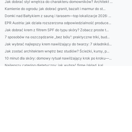
Jak dobrać styl wnętrza do charakteru domowników? Architekt ...
Kamienie do ogrodu: jak dobrać granit, bazalt i marmur do st...
Domki nad Bałtykiem z sauną i tarasem—top lokalizacje 2026: ...
EPR Austria: jak działa rozszerzona odpowiedzialność produce...
Jak dobrać krem z filtrem SPF do typu skóry? Zobacz proste t...
7 sposobów na oszczędzanie „bez bólu”: praktyczne triki, bud...
Jak wybrać najlepszy krem nawilżający do twarzy: 7 składnikó...
Jak zostać architektem wnętrz bez studiów? Ścieżki, kursy, p...
10 minut dla skóry: domowy rytuał nawilżający krok po kroku—...
Najlepszy catering dietetyczny: jak wybrać firmę (skład, kal...
Domki nad Bałtykiem bez pośredników: 7 miejsc, gdzie najłatw...
Klimatyzacja w Pruszkowie: jak dobrać moc urządzenia i unikn...
2) BDO Chorwacja wymagania prawne: najważniejsze obowiązki p...
Catering dietetyczny: jak dobrać dietę do celu (redukcja, ma...
10 sposobów na oszczędzanie bez wyrzeczeń: budżet domowy, au...
Domki nad Bałtykiem: kompletny przewodnik wynajmu — najlepsz...
BDO Portugalia: jakie usługi oferuje BDO w Portugalii dla po...
Ranking firm klimatyzacyjnych w Pruszkowie: ceny, montaż, se...
Kosmetyki naturalne vs syntetyczne: co lepsze dla Twojej skó...