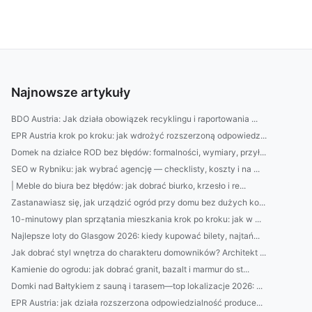
Najnowsze artykuły
BDO Austria: Jak działa obowiązek recyklingu i raportowania ...
EPR Austria krok po kroku: jak wdrożyć rozszerzoną odpowiedz...
Domek na działce ROD bez błędów: formalności, wymiary, przył...
SEO w Rybniku: jak wybrać agencję — checklisty, koszty i na ...
| Meble do biura bez błędów: jak dobrać biurko, krzesło i re...
Zastanawiasz się, jak urządzić ogród przy domu bez dużych ko...
10-minutowy plan sprzątania mieszkania krok po kroku: jak w ...
Najlepsze loty do Glasgow 2026: kiedy kupować bilety, najtań...
Jak dobrać styl wnętrza do charakteru domowników? Architekt ...
Kamienie do ogrodu: jak dobrać granit, bazalt i marmur do st...
Domki nad Bałtykiem z sauną i tarasem—top lokalizacje 2026: ...
EPR Austria: jak działa rozszerzona odpowiedzialność produce...