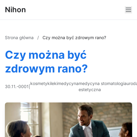
Nihon
Strona główna
/
Czy można być zdrowym rano?
Czy można być
zdrowym rano?
kosmetyki
leki
medycyna
medycyna
stomatologia
urod
30.11.-0001
|
estetyczna