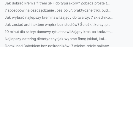
Jak dobrać krem z filtrem SPF do typu skóry? Zobacz proste t...
7 sposobów na oszczędzanie „bez bólu”: praktyczne triki, bud...
Jak wybrać najlepszy krem nawilżający do twarzy: 7 składnikó...
Jak zostać architektem wnętrz bez studiów? Ścieżki, kursy, p...
10 minut dla skóry: domowy rytuał nawilżający krok po kroku—...
Najlepszy catering dietetyczny: jak wybrać firmę (skład, kal...
Domki nad Bałtykiem bez pośredników: 7 miejsc, gdzie najłatw...
Klimatyzacja w Pruszkowie: jak dobrać moc urządzenia i unikn...
2) BDO Chorwacja wymagania prawne: najważniejsze obowiązki p...
Catering dietetyczny: jak dobrać dietę do celu (redukcja, ma...
10 sposobów na oszczędzanie bez wyrzeczeń: budżet domowy, au...
Domki nad Bałtykiem: kompletny przewodnik wynajmu — najlepsz...
BDO Portugalia: jakie usługi oferuje BDO w Portugalii dla po...
Ranking firm klimatyzacyjnych w Pruszkowie: ceny, montaż, se...
Kosmetyki naturalne vs syntetyczne: co lepsze dla Twojej skó...
Avfallsregistret: kompletny przewodnik dla firm — rejestracj...
Jak wybrać usługi ADS w Danii: porównanie agencji, kosztów, ...
Praktyczny przewodnik: jak zarejestrować się w systemie BDO ...
Krok po kroku: odnawianie starego stołu z dębu — szlifowanie...