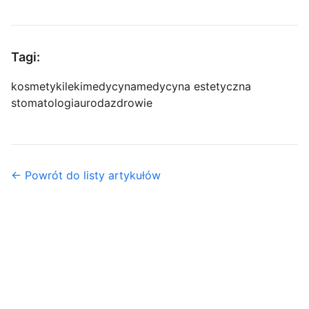
Tagi:
kosmetyki
leki
medycyna
medycyna estetyczna
stomatologia
uroda
zdrowie
← Powrót do listy artykułów