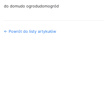
do domu
do ogrodu
dom
ogród
← Powrót do listy artykułów