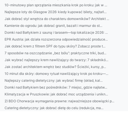
10-minutowy plan sprzątania mieszkania krok po kroku: jak w ...
Najlepsze loty do Glasgow 2026: kiedy kupować bilety, najtań...
Jak dobrać styl wnętrza do charakteru domowników? Architekt ...
Kamienie do ogrodu: jak dobrać granit, bazalt i marmur do st...
Domki nad Bałtykiem z sauną i tarasem—top lokalizacje 2026: ...
EPR Austria: jak działa rozszerzona odpowiedzialność produce...
Jak dobrać krem z filtrem SPF do typu skóry? Zobacz proste t...
7 sposobów na oszczędzanie „bez bólu”: praktyczne triki, bud...
Jak wybrać najlepszy krem nawilżający do twarzy: 7 składnikó...
Jak zostać architektem wnętrz bez studiów? Ścieżki, kursy, p...
10 minut dla skóry: domowy rytuał nawilżający krok po kroku—...
Najlepszy catering dietetyczny: jak wybrać firmę (skład, kal...
Domki nad Bałtykiem bez pośredników: 7 miejsc, gdzie najłatw...
Klimatyzacja w Pruszkowie: jak dobrać moc urządzenia i unikn...
2) BDO Chorwacja wymagania prawne: najważniejsze obowiązki p...
Catering dietetyczny: jak dobrać dietę do celu (redukcja, ma...
10 sposobów na oszczędzanie bez wyrzeczeń: budżet domowy, au...
Domki nad Bałtykiem: kompletny przewodnik wynajmu — najlepsz...